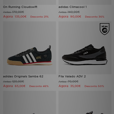
On Running Cloudswift
adidas Climacool 1
170,00€
140,00€
Antes
Antes
Agora
Agora
135,00€
90,00€
Desconto 21%
Desconto 36%
adidas Originals Samba 62
Fila Valado ADV 2
120,00€
70,00€
Antes
Antes
Agora
Agora
65,00€
35,00€
Desconto 46%
Desconto 50%