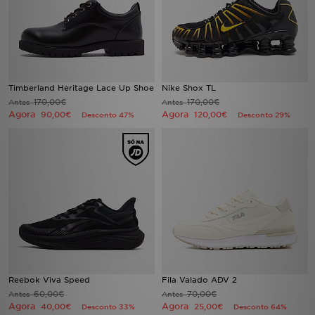
Timberland Heritage Lace Up Shoe
Nike Shox TL
170,00€
170,00€
Antes
Antes
Agora
Agora
90,00€
120,00€
Desconto 47%
Desconto 29%
Reebok Viva Speed
Fila Valado ADV 2
60,00€
70,00€
Antes
Antes
Agora
Agora
40,00€
25,00€
Desconto 33%
Desconto 64%