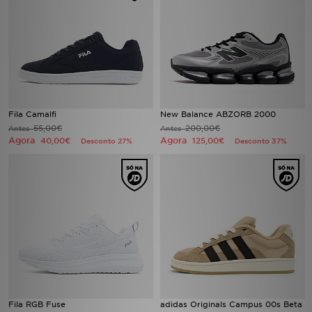
Fila Camalfi
New Balance ABZORB 2000
55,00€
200,00€
Antes
Antes
Agora
Agora
40,00€
125,00€
Desconto 27%
Desconto 37%
Fila RGB Fuse
adidas Originals Campus 00s Beta