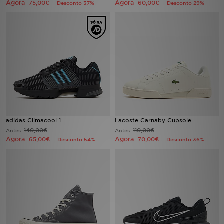
Agora
Agora
75,00€
60,00€
Desconto 37%
Desconto 29%
LOCALIZADOR DE LOJAS
MENSAGENS
MY JD
BLOG
SUBSCREVE
adidas Climacool 1
Lacoste Carnaby Cupsole
140,00€
110,00€
Antes
Antes
ESTADO DO TEU PEDIDO
Agora
Agora
65,00€
70,00€
Desconto 54%
Desconto 36%
ATENÇÃO AO CLIENTE
FAZ DOWNLOAD DA APP
TRABALHA CONNOSCO