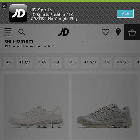
×
JD Sports
INÍCIO
VER
JD Sports Fashion PLC
GRÁTIS - No Google Play
Página principal
Homem
Calçado de Homem
Promoções
Homem - Cinzento Calçado
Actualizar a pesquisa
NOVIDADES
de Homem
123 produtos encontrados
HOMEM
43
43 1/3
43.5
44
44.5
44 2/3
45
45 1/3
4
MULHER
CRIANÇA
ESTILO
DESPORTO
FUTEBOL JD
VER MARCAS