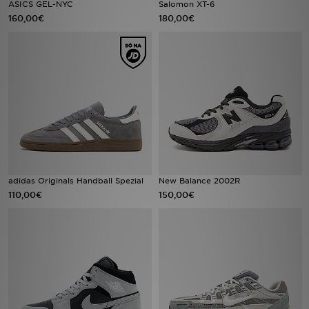
ASICS GEL-NYC
Salomon XT-6
160,00€
180,00€
LOCALIZADOR DE LOJAS
MENSAGENS
MY JD
BLOG
SUBSCREVE
adidas Originals Handball Spezial
New Balance 2002R
ESTADO DO TEU PEDIDO
110,00€
150,00€
ATENÇÃO AO CLIENTE
FAZ DOWNLOAD DA APP
TRABALHA CONNOSCO