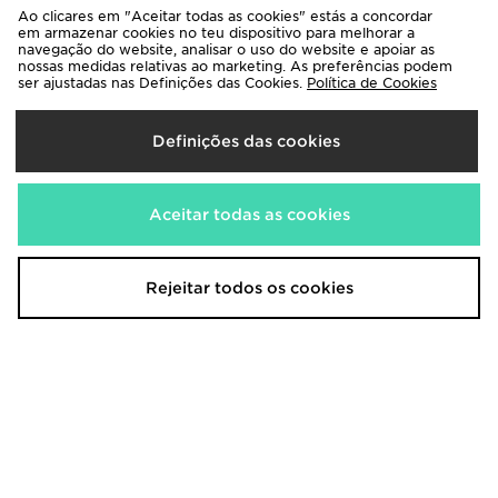
On Running Cloud 6
ASICS GEL-NYC
Ao clicares em "Aceitar todas as cookies" estás a concordar
160,00€
150,00€
em armazenar cookies no teu dispositivo para melhorar a
navegação do website, analisar o uso do website e apoiar as
nossas medidas relativas ao marketing. As preferências podem
ser ajustadas nas Definições das Cookies.
Política de Cookies
Definições das cookies
Aceitar todas as cookies
Rejeitar todos os cookies
Nike Ava Rover
New Balance 2010
140,00€
170,00€