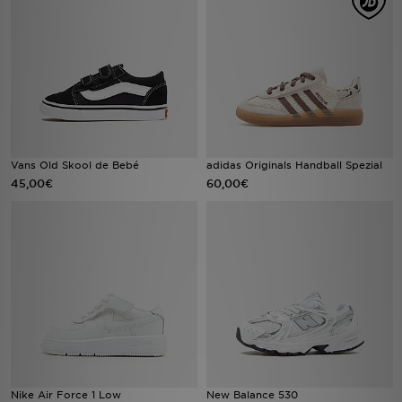
LOCALIZADOR DE LOJAS
MENSAGENS
MY JD
BLOG
Vans Old Skool de Bebé
adidas Originals Handball Spezial
45,00€
60,00€
SUBSCREVE
ESTADO DO TEU PEDIDO
ATENÇÃO AO CLIENTE
FAZ DOWNLOAD DA APP
TRABALHA CONNOSCO
Nike Air Force 1 Low
New Balance 530