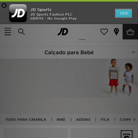
×
JD Sports
INÍCIO
VER
JD Sports Fashion PLC
GRÁTIS - No Google Play
Página principal
Criança
Calçado de bebé (Tamanhos 16-27)
Promoções
116 produtos encontrados
Actualizar a pesquisa
NOVIDADES
Calçado para Bebé
HOMEM
MULHER
CRIANÇA
ESTILO
DESPORTO
TUDO PARA CRIANÇA
NIKE
ADIDAS
FILA
CONVER
FUTEBOL JD
VER MARCAS