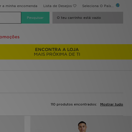
ir a minha encomenda
Lista de Desejos
Seleciona O País...
O teu carrinho está vazio
romoções
ENCONTRA A LOJA
MAIS PRÓXIMA DE TI
110 produtos encontrados:
Mostrar tudo