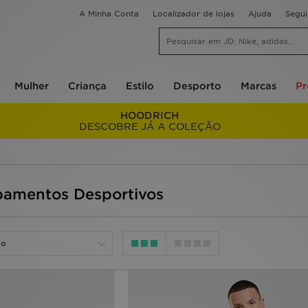
A Minha Conta
Localizador de lojas
Ajuda
Segu
Mulher
Criança
Estilo
Desporto
Marcas
P
HOODRICH
DESCOBRE JÁ A COLEÇÃO
pamentos Desportivos