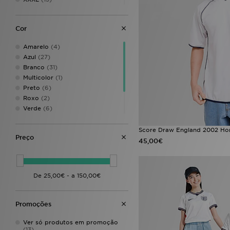
0-2 Anos
(7)
2-3 Anos
(4)
Cor
3-4 Anos
(8)
5-6 Anos
(10)
Amarelo
(4)
7-8 Anos
(19)
Azul
(27)
9-10 Anos
(16)
Branco
(31)
11-12 Anos
(13)
Multicolor
(1)
13-14 Anos
(10)
Preto
(6)
15-16 Anos
(8)
Roxo
(2)
Verde
(6)
Vermelho
(26)
Cor-de-rosa
(3)
Score Draw England 2002 Hom
Preço
Or-de-laranja
(4)
45,00€
Promoções
Ver só produtos em promoção
(13)