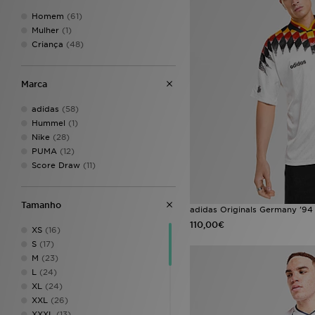
Homem
(61)
Mulher
(1)
Criança
(48)
Marca
adidas
(58)
Hummel
(1)
Nike
(28)
PUMA
(12)
Score Draw
(11)
Tamanho
adidas Originals Germany '94
110,00€
XS
(16)
S
(17)
M
(23)
L
(24)
XL
(24)
XXL
(26)
XXXL
(13)