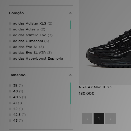
Coleção
adidas Adistar XLG
(2)
adidas Adizero
(2)
adidas adizero Evo
(3)
adidas Climacool
(5)
adidas Evo SL
(5)
adidas Evo SL ATR
(3)
adidas Hyperboost Euphoria
(3)
adidas Italia
(2)
adidas Originals
(86)
Tamanho
adidas Originals Adilette
(7)
39
(1)
adidas Originals Adistar
(3)
Nike Air Max TL 2.5
40
(1)
adidas Originals Campus
(7)
180,00€
40.5
(1)
adidas Originals Campus 00s
(3)
41
(1)
adidas Originals Climacool
(8)
42
(1)
adidas Originals G.S Court
(1)
42.5
(1)
1
adidas Originals Gazelle
(4)
43
(1)
adidas Originals Gazelle Indoor
44
(1)
(1)