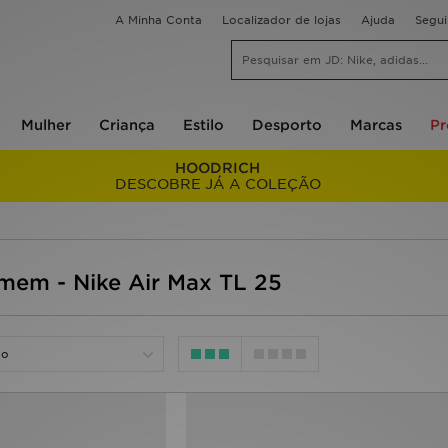
A Minha Conta
Localizador de lojas
Ajuda
Segu
Mulher
Criança
Estilo
Desporto
Marcas
P
HOODRICH
DESCOBRE JÁ A COLEÇÃO
mem - Nike Air Max TL 25