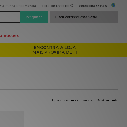
ir a minha encomenda
Lista de Desejos
Seleciona O País...
O teu carrinho está vazio
romoções
ENCONTRA A LOJA
MAIS PRÓXIMA DE TI
2 produtos encontrados:
Mostrar tudo