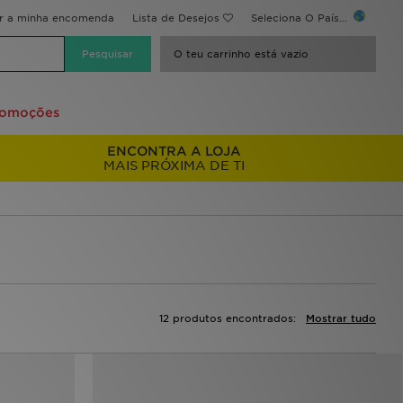
ir a minha encomenda
Lista de Desejos
Seleciona O País...
O teu carrinho está vazio
romoções
ENCONTRA A LOJA
MAIS PRÓXIMA DE TI
12 produtos encontrados:
Mostrar tudo