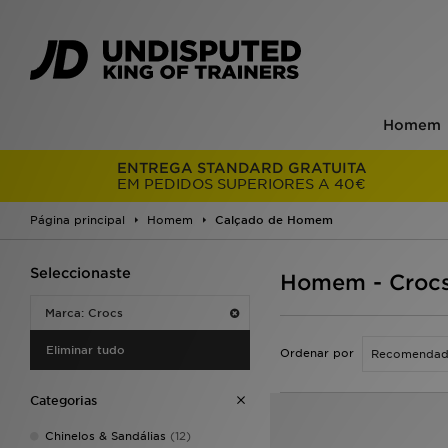
Homem
ENTREGA STANDARD GRATUITA
EM PEDIDOS SUPERIORES A 40€
Página principal
Homem
Calçado de Homem
Seleccionaste
Homem - Croc
Marca: Crocs
Eliminar tudo
Ordenar por
Categorias
Chinelos & Sandálias
(12)