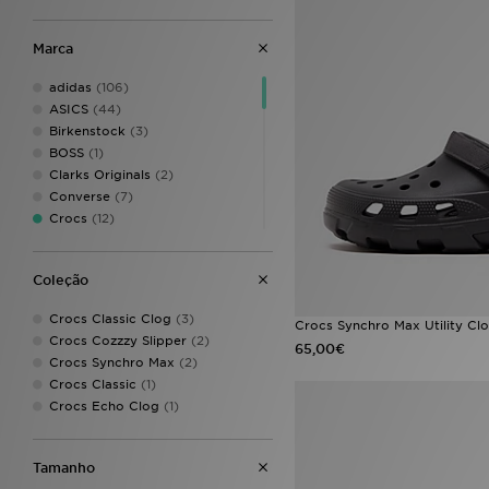
Marca
adidas
(106)
ASICS
(44)
Birkenstock
(3)
BOSS
(1)
Clarks Originals
(2)
Converse
(7)
Crocs
(12)
DC Shoes
(4)
Dr. Martens
(6)
Coleção
EA7 Emporio Armani
(8)
Fila
(27)
Crocs Classic Clog
(3)
Crocs Synchro Max Utility Cl
Fred Perry
(3)
Crocs Cozzzy Slipper
(2)
65,00€
Havaianas
(7)
Crocs Synchro Max
(2)
HOKA
(9)
Crocs Classic
(1)
Jordan
(27)
Crocs Echo Clog
(1)
Lacoste
(17)
Mallet LDN
(2)
McKenzie
(3)
Tamanho
Nanny State
(1)