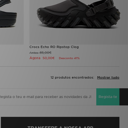
Crocs Echo RO Ripstop Clog
85,00€
Antes
Agora
50,00€
Desconto 41%
12 produtos encontrados:
Mostrar tudo
Regista-te