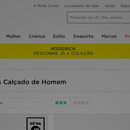
A Minha Conta
Localizador de lojas
Ajuda
Segu
Mulher
Criança
Estilo
Desporto
Marcas
P
HOODRICH
DESCOBRE JÁ A COLEÇÃO
s Calçado de Homem