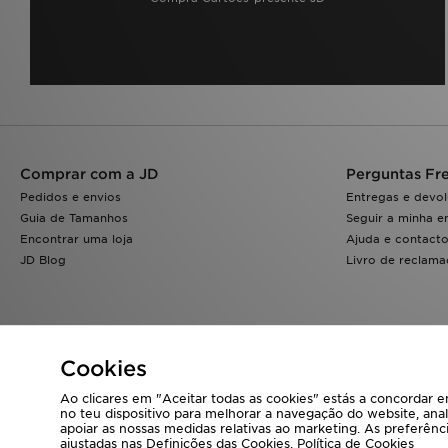
Comprar com a JD
Perguntas Fr
Pedidos e envios
Entregas e devo
Guia de Tamanhos
Seguir a minha 
Encontrar uma loja
Ajuda e contact
JD Blog
Livro de reclam
Cookies
Ao clicares em "Aceitar todas as cookies" estás a concordar
no teu dispositivo para melhorar a navegação do website, anal
Visita a nossa página corporativa em
www.jdplc.com
apoiar as nossas medidas relativas ao marketing. As preferên
ajustadas nas Definições das Cookies.
Política de Cookies
Copyright © 2026 JD Sports Todos os direitos reservados.