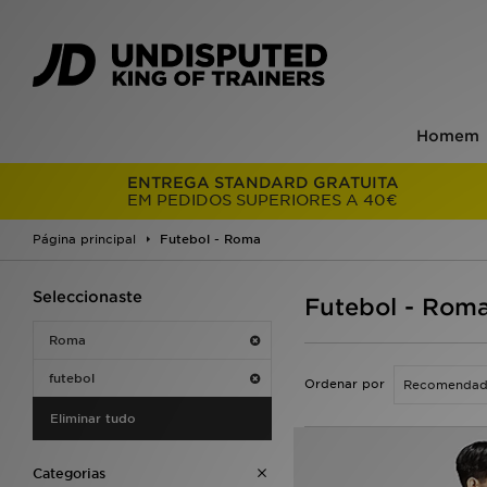
Homem
ENTREGA STANDARD GRATUITA
EM PEDIDOS SUPERIORES A 40€
Página principal
Futebol - Roma
Seleccionaste
Futebol - Rom
Roma
futebol
Ordenar por
Eliminar tudo
Categorias