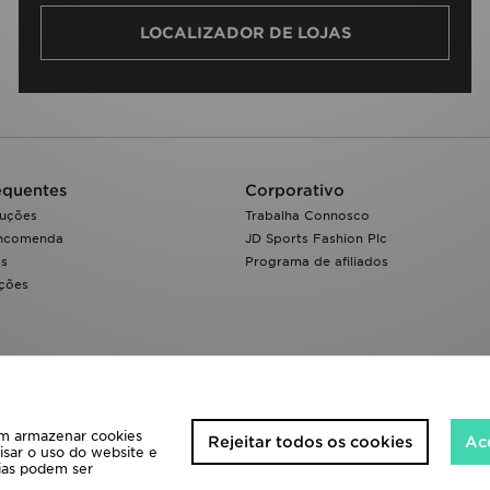
LOCALIZADOR DE LOJAS
equentes
Corporativo
luções
Trabalha Connosco
encomenda
JD Sports Fashion Plc
os
Programa de afiliados
ações
 em armazenar cookies
Rejeitar todos os cookies
Ace
isar o uso do website e
cias podem ser