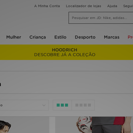
A Minha Conta
Localizador de lojas
Ajuda
Segu
Mulher
Criança
Estilo
Desporto
Marcas
P
HOODRICH
DESCOBRE JÁ A COLEÇÃO
a