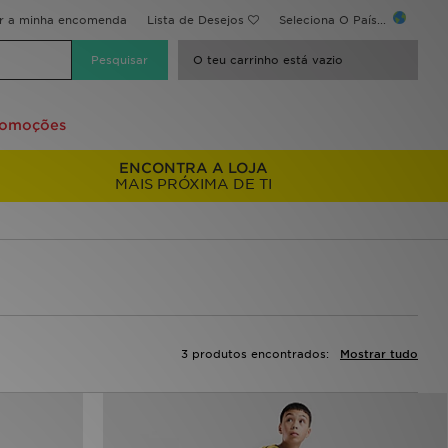
ir a minha encomenda
Lista de Desejos
Seleciona O País...
O teu carrinho está vazio
romoções
ENCONTRA A LOJA
MAIS PRÓXIMA DE TI
3 produtos encontrados:
Mostrar tudo