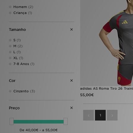
Homem
(2)
Criança
(1)
Tamanho
S
(1)
M
(2)
L
(1)
XL
(1)
7-8 Anos
(1)
Cor
adidas AS Roma Tiro 26 Traini
Cinzento
(3)
55,00€
Preço
1