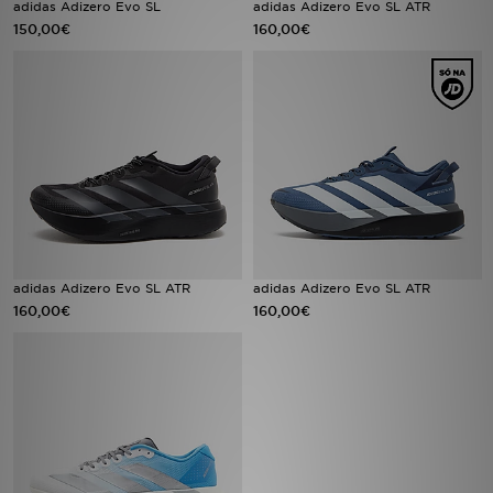
adidas Adizero Evo SL
adidas Adizero Evo SL ATR
150,00€
160,00€
LOCALIZADOR DE LOJAS
MENSAGENS
MY JD
BLOG
SUBSCREVE
adidas Adizero Evo SL ATR
adidas Adizero Evo SL ATR
ESTADO DO TEU PEDIDO
160,00€
160,00€
ATENÇÃO AO CLIENTE
FAZ DOWNLOAD DA APP
TRABALHA CONNOSCO