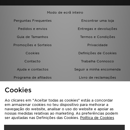
Modo de ecrã inteiro
Perguntas Frequentes
Encontrar uma loja
Pedidos e envios
Entregas e devoluções
Guia de Tamanhos
Termos e Condições
Promoções e Sorteios
Privacidade
Cookies
Definições de Cookies
Contacto
Trabalha Connosco
Ajuda e contactos
Seguir a minha encomenda
Programa de afiliados
Livro de reclamações
JD Blog
Cookies
Ao clicares em "Aceitar todas as cookies" estás a concordar
em armazenar cookies no teu dispositivo para melhorar a
navegação do website, analisar o uso do website e apoiar as
nossas medidas relativas ao marketing. As preferências podem
ser ajustadas nas Definições das Cookies.
Política de Cookies
Seleciona O País