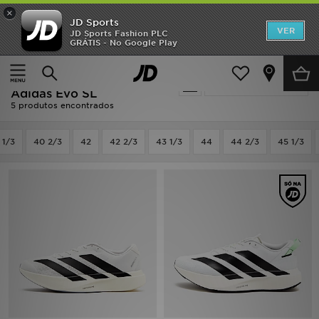
×
JD Sports
INÍCIO
VER
JD Sports Fashion PLC
GRÁTIS - No Google Play
Página principal
Homem
Calçado de Homem
Promoções
Calçado de Homem -
Actualizar a pesquisa
NOVIDADES
Adidas Evo SL
5 produtos encontrados
HOMEM
 1/3
40 2/3
42
42 2/3
43 1/3
44
44 2/3
45 1/3
MULHER
CRIANÇA
ESTILO
DESPORTO
FUTEBOL JD
VER MARCAS