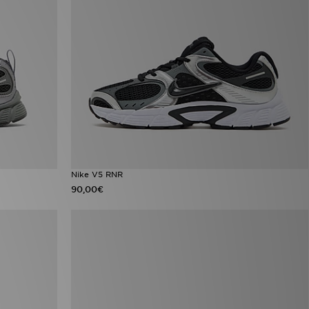
Nike V5 RNR
90,00€