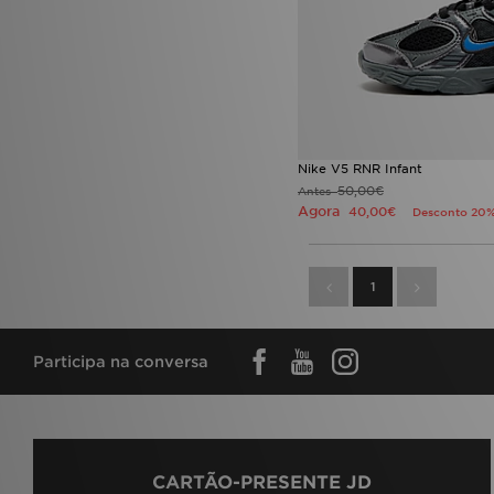
ASICS GT-2160
(13)
Birkenstock Arizona
(7)
Birkenstock Boston
(1)
Birkenstock Milano
(1)
Clarks Originals Wallabee
(2)
Clarks Originals x Raheem
Sterling
(2)
Converse All Star
(37)
Nike V5 RNR Infant
Converse All Star Cruise
(1)
50,00€
Antes
Converse All Star Cruise Low
Agora
40,00€
Desconto 20
(1)
Converse All Star Hi
(21)
Converse All Star Lift
(10)
1
Converse All Star Move
(2)
Converse All Star Ox
(9)
Converse All Star Quilted
(1)
Converse All Star Throwback
Participa na conversa
(8)
Converse Chuck 70
(2)
Converse Chuck 70 Classic
(1)
Converse Chuck Taylor
(2)
Converse Chuck Taylor All Star
(5)
CARTÃO-PRESENTE JD