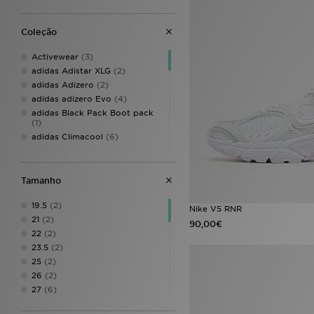
Coleção
Activewear
(3)
adidas Adistar XLG
(2)
adidas Adizero
(2)
adidas adizero Evo
(4)
adidas Black Pack Boot pack
(1)
adidas Climacool
(6)
Adidas Crochet
(8)
adidas Essentials
(12)
adidas Evo SL
(6)
Tamanho
adidas Evo SL ATR
(4)
19.5
(2)
adidas Firebird
(12)
Nike V5 RNR
21
(2)
adidas Hyperboost Euphoria
90,00€
(3)
22
(2)
adidas Italia
(2)
23.5
(2)
adidas Originals
(643)
25
(2)
adidas Originals adicolor
(56)
26
(2)
adidas Originals Adilette
(15)
27
(6)
adidas Originals Adistar
(4)
28
(4)