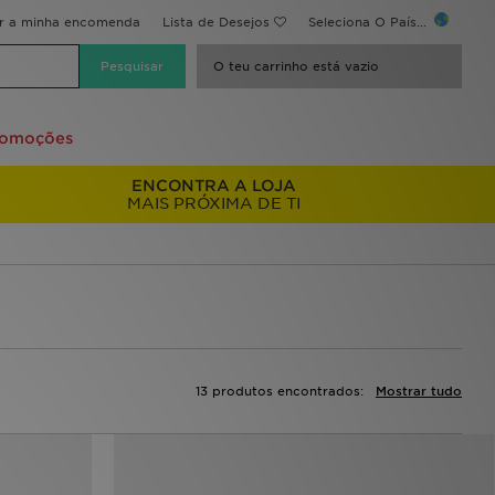
ir a minha encomenda
Lista de Desejos
Seleciona O País...
O teu carrinho está vazio
romoções
ENCONTRA A LOJA
MAIS PRÓXIMA DE TI
13 produtos encontrados:
Mostrar tudo