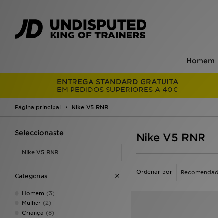
Homem
ENTREGA STANDARD GRATUITA
EM PEDIDOS SUPERIORES A 40€
Página principal
Nike V5 RNR
Seleccionaste
Nike V5 RNR
Nike V5 RNR
Ordenar por
Categorias
Homem
(3)
Mulher
(2)
Criança
(8)