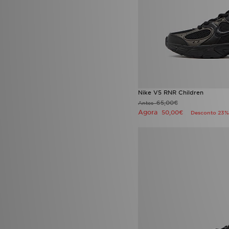
adidas Run Falcon
(2)
adidas Tensaur
(4)
adidas Tiro
(12)
adidas Womens
(9)
adidas x Disney
(1)
adidas ZNE Collection
(1)
Air Jordan 3 Fathers Day
(2)
Air Jordan 3 Worlds Best Dad
(3)
Nike V5 RNR Children
Air Jordan 6 Infrared Salesman
65,00€
(1)
Antes
Agora
50,00€
Desconto 23%
Air Max 95 Royal Blue
(1)
AJ6 Infrared Salesman
(1)
Asics Gel
(18)
ASICS GEL-1130
(24)
Asics Gel Cumulus
(2)
Asics Gel Cumulus 16
(7)
ASICS GEL-KAYANO
(7)
Asics Gel-Kayano 14
(4)
Asics Gel Kayano 14 OG
(2)
ASICS Gel-NYC
(31)
ASICS GEL-VENTURE
(4)
ASICS GEL-VENTX
(2)