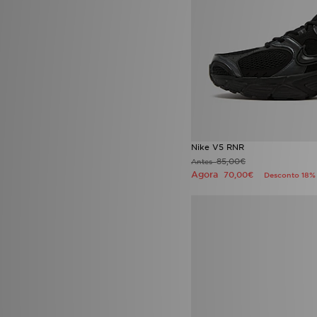
adidas Originals NMD
(1)
adidas Originals Ozweego
(7)
adidas Originals Samba
(36)
adidas Originals Samba Jane
(14)
adidas Originals Samba OG
(18)
adidas Originals SL
(1)
adidas Originals SL 72
(4)
adidas Originals Stan Smith
(3)
adidas Originals Stan Smith II
Nike V5 RNR
(1)
85,00€
Antes
adidas Originals Superstar
(31)
Agora
70,00€
Desconto 18%
adidas Originals Swift Run
(1)
adidas Originals Tennis Luxe
(1)
adidas Originals Trefoil
(16)
adidas Originals Trefoil
Essentials
(2)
adidas Originals x Molly Mae
(7)
adidas Originals ZX
(1)
Adidas Originals ZX 750
(4)
adidas Palos Hills 100T
(1)
adidas Predator
(1)