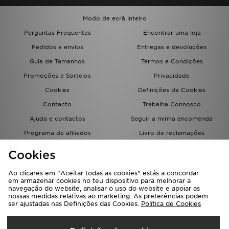
Modo de ecrã inteiro
Perguntas Frequentes
Encontrar uma loja
Pedidos e envios
Entregas e devoluções
Guia de Tamanhos
Termos e Condições
Promoções e Sorteios
Privacidade
Cookies
Definições de Cookies
Contacto
Trabalha Connosco
Ajuda e contactos
Seguir a minha encomenda
Programa de afiliados
Livro de reclamações
JD Blog
Cookies
Ao clicares em "Aceitar todas as cookies" estás a concordar
em armazenar cookies no teu dispositivo para melhorar a
navegação do website, analisar o uso do website e apoiar as
nossas medidas relativas ao marketing. As preferências podem
ser ajustadas nas Definições das Cookies.
Política de Cookies
Seleciona O País