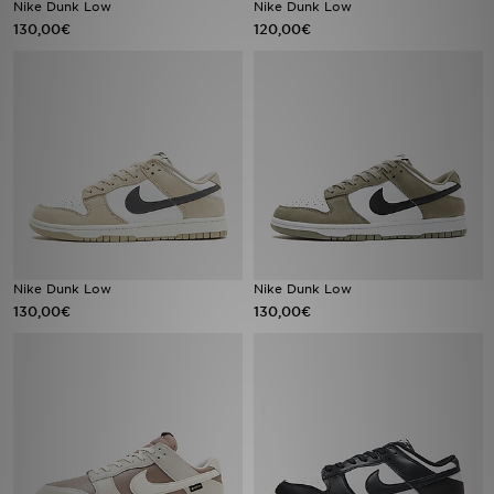
Nike Dunk Low
Nike Dunk Low
130,00€
120,00€
LOCALIZADOR DE LOJAS
MENSAGENS
MY JD
BLOG
SUBSCREVE
Nike Dunk Low
Nike Dunk Low
ESTADO DO TEU PEDIDO
130,00€
130,00€
ATENÇÃO AO CLIENTE
FAZ DOWNLOAD DA APP
TRABALHA CONNOSCO