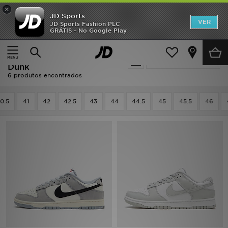
×
JD Sports
INÍCIO
VER
JD Sports Fashion PLC
GRÁTIS - No Google Play
Página principal
Homem
Calçado de Homem
Promoções
Calçado de Homem - Nike
Actualizar a pesquisa
NOVIDADES
Dunk
6 produtos encontrados
HOMEM
0.5
41
42
42.5
43
44
44.5
45
45.5
46
MULHER
CRIANÇA
ESTILO
DESPORTO
FUTEBOL JD
VER MARCAS