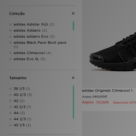
Coleção
adidas Adistar XLG
(2)
adidas Adizero
(2)
adidas adizero Evo
(3)
adidas Black Pack Boot pack
(1)
adidas Climacool
(4)
adidas Evo SL
(5)
adidas Evo SL ATR
(3)
adidas Hyperboost Euphoria
(3)
Tamanho
adidas Italia
(2)
adidas Originals
(85)
39 1/3
(1)
adidas Originals Climacool 1
adidas Originals Adilette
(7)
40 2/3
(3)
140,00€
Antes
adidas Originals Adistar
(4)
42
(2)
Agora
70,00€
Desconto 50
adidas Originals Campus
(7)
42 2/3
(1)
adidas Originals Campus 00s
44
(3)
(3)
44 2/3
(1)
adidas Originals Climacool
(7)
45 1/3
(2)
adidas Originals G.S Court
(1)
46
(2)
adidas Originals Gazelle
(4)