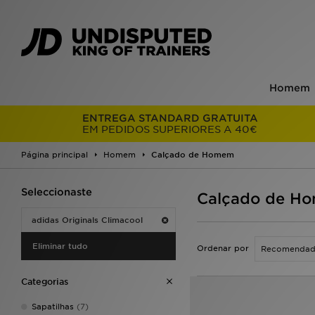
Homem
ENTREGA STANDARD GRATUITA
EM PEDIDOS SUPERIORES A 40€
Página principal
Homem
Calçado de Homem
Seleccionaste
Calçado de Hom
adidas Originals Climacool
Eliminar tudo
Ordenar por
Categorias
Sapatilhas
(7)