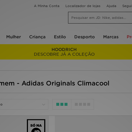
A Minha Conta
Localizador de lojas
Ajuda
Segu
Mulher
Criança
Estilo
Desporto
Marcas
P
HOODRICH
DESCOBRE JÁ A COLEÇÃO
em - Adidas Originals Climacool