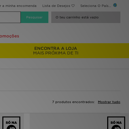
ir a minha encomenda
Lista de Desejos
Seleciona O País...
O teu carrinho está vazio
romoções
ENCONTRA A LOJA
MAIS PRÓXIMA DE TI
7 produtos encontrados:
Mostrar tudo