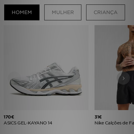
HOMEM
MULHER
CRIANÇA
‹
›
170€
31€
ASICS GEL-KAYANO 14
Nike Calções de F