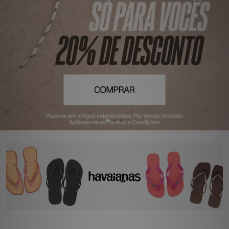
LOCALIZADOR DE LOJAS
MENSAGENS
MY JD
BLOG
SUBSCREVE
ESTADO DO TEU PEDIDO
ATENÇÃO AO CLIENTE
FAZ DOWNLOAD DA APP
TRABALHA CONNOSCO