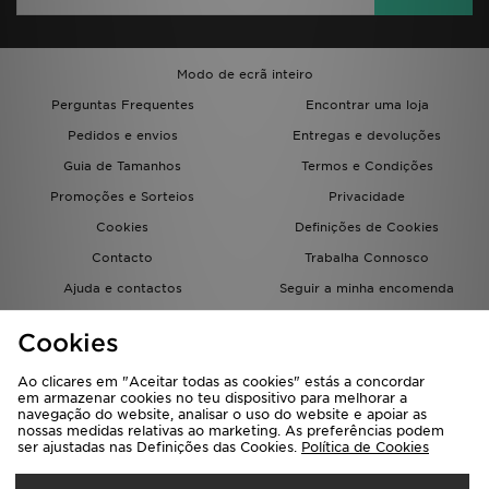
Modo de ecrã inteiro
Perguntas Frequentes
Encontrar uma loja
Pedidos e envios
Entregas e devoluções
Guia de Tamanhos
Termos e Condições
Promoções e Sorteios
Privacidade
Cookies
Definições de Cookies
Contacto
Trabalha Connosco
Ajuda e contactos
Seguir a minha encomenda
Programa de afiliados
Livro de reclamações
Cookies
JD Blog
Ao clicares em "Aceitar todas as cookies" estás a concordar
em armazenar cookies no teu dispositivo para melhorar a
navegação do website, analisar o uso do website e apoiar as
nossas medidas relativas ao marketing. As preferências podem
ser ajustadas nas Definições das Cookies.
Política de Cookies