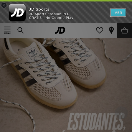
×
JD Sports
INÍCIO
VER
JD Sports Fashion PLC
GRÁTIS - No Google Play
Promoções
NOVIDADES
HOMEM
MULHER
CRIANÇA
ESTILO
DESPORTO
‹
›
FUTEBOL JD
VER MARCAS