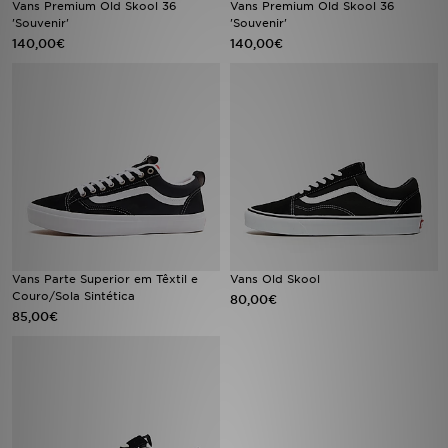
Vans Premium Old Skool 36
Vans Premium Old Skool 36
'Souvenir'
'Souvenir'
140,00€
140,00€
LOCALIZADOR DE LOJAS
MENSAGENS
MY JD
BLOG
SUBSCREVE
ESTADO DO TEU PEDIDO
Vans Parte Superior em Têxtil e
Vans Old Skool
Couro/Sola Sintética
80,00€
85,00€
ATENÇÃO AO CLIENTE
FAZ DOWNLOAD DA APP
TRABALHA CONNOSCO