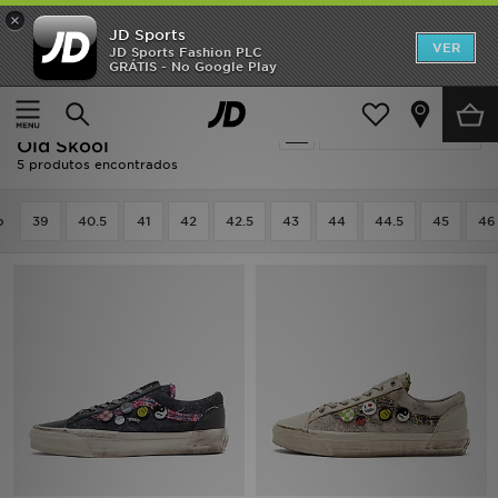
×
JD Sports
INÍCIO
VER
JD Sports Fashion PLC
GRÁTIS - No Google Play
Página principal
Homem
Calçado de Homem
Promoções
Calçado de Homem - Vans
Actualizar a pesquisa
NOVIDADES
Old Skool
5 produtos encontrados
HOMEM
o
39
40.5
41
42
42.5
43
44
44.5
45
46
MULHER
CRIANÇA
ESTILO
DESPORTO
FUTEBOL JD
VER MARCAS