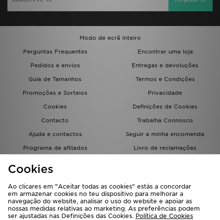
Modo de ecrã inteiro
Perguntas Frequentes
Encontrar uma loja
Pedidos e envios
Entregas e devoluções
Guia de Tamanhos
Termos e Condições
Promoções e Sorteios
Privacidade
Cookies
Definições de Cookies
Contacto
Trabalha Connosco
Ajuda e contactos
Seguir a minha encomenda
Programa de afiliados
Livro de reclamações
JD Blog
Cookies
Ao clicares em "Aceitar todas as cookies" estás a concordar
em armazenar cookies no teu dispositivo para melhorar a
navegação do website, analisar o uso do website e apoiar as
nossas medidas relativas ao marketing. As preferências podem
ser ajustadas nas Definições das Cookies.
Política de Cookies