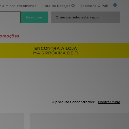
ir a minha encomenda
Lista de Desejos
Seleciona O País...
O teu carrinho está vazio
romoções
ENCONTRA A LOJA
MAIS PRÓXIMA DE TI
3 produtos encontrados:
Mostrar tudo