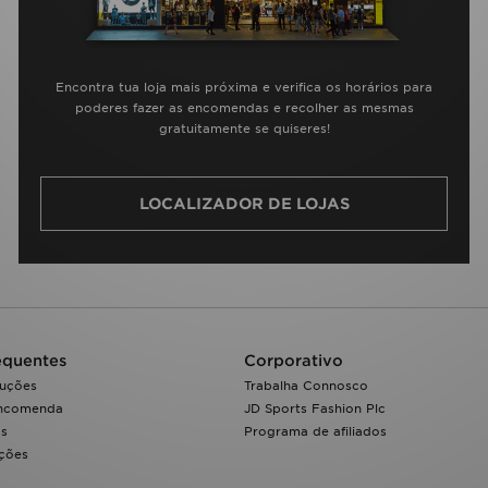
Encontra tua loja mais próxima e verifica os horários para
poderes fazer as encomendas e recolher as mesmas
gratuitamente se quiseres!
LOCALIZADOR DE LOJAS
equentes
Corporativo
luções
Trabalha Connosco
encomenda
JD Sports Fashion Plc
os
Programa de afiliados
ações