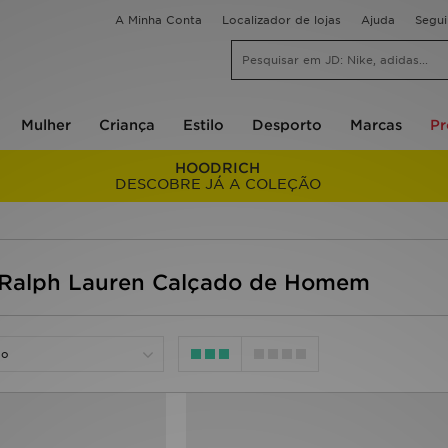
A Minha Conta
Localizador de lojas
Ajuda
Segu
Mulher
Criança
Estilo
Desporto
Marcas
P
HOODRICH
DESCOBRE JÁ A COLEÇÃO
Ralph Lauren Calçado de Homem