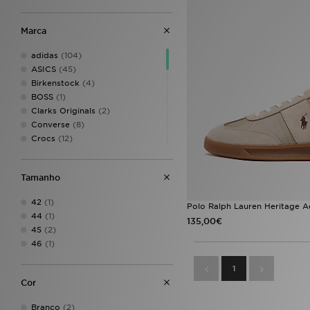
Marca
adidas
(104)
ASICS
(45)
Birkenstock
(4)
BOSS
(1)
Clarks Originals
(2)
Converse
(8)
Crocs
(12)
DC Shoes
(4)
Dr. Martens
(6)
Tamanho
EA7 Emporio Armani
(8)
Fila
(30)
42
(1)
Polo Ralph Lauren Heritage A
Fred Perry
(3)
44
(1)
135,00€
Havaianas
(5)
45
(2)
HOKA
(9)
46
(1)
Jordan
(25)
Lacoste
(17)
1
Mallet LDN
(2)
Cor
McKenzie
(2)
Nanny State
(1)
Branco
(2)