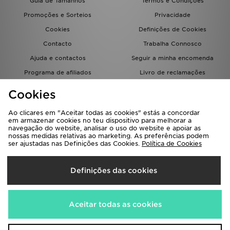
Guia de Tamanhos
Termos e Condições
Promoções e Sorteios
Privacidade
Cookies
Definições de Cookies
Contacto
Trabalha Connosco
Ajuda e contactos
Seguir a minha encomenda
Programa de afiliados
Livro de reclamações
JD Blog
Cookies
Ao clicares em "Aceitar todas as cookies" estás a concordar
em armazenar cookies no teu dispositivo para melhorar a
navegação do website, analisar o uso do website e apoiar as
nossas medidas relativas ao marketing. As preferências podem
ser ajustadas nas Definições das Cookies.
Política de Cookies
Seleciona O País
Definições das cookies
Portugal
Aceitamos os seguintes métodos de pagamento
Aceitar todas as cookies