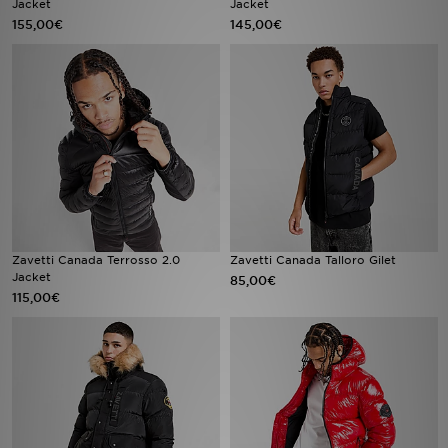
Jacket
Jacket
155,00€
145,00€
LOCALIZADOR DE LOJAS
MENSAGENS
MY JD
BLOG
SUBSCREVE
Zavetti Canada Terrosso 2.0
Zavetti Canada Talloro Gilet
ESTADO DO TEU PEDIDO
Jacket
85,00€
115,00€
ATENÇÃO AO CLIENTE
FAZ DOWNLOAD DA APP
TRABALHA CONNOSCO