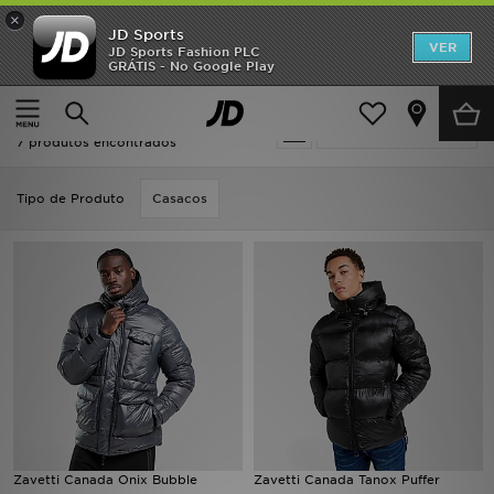
×
JD Sports
INÍCIO
VER
JD Sports Fashion PLC
GRÁTIS - No Google Play
Página principal
Zavetti Canada Padded
Promoções
Zavetti Canada Padded
Actualizar a pesquisa
NOVIDADES
7 produtos encontrados
HOMEM
Tipo de Produto
Casacos
MULHER
CRIANÇA
ESTILO
DESPORTO
FUTEBOL JD
Zavetti Canada Onix Bubble
Zavetti Canada Tanox Puffer
VER MARCAS