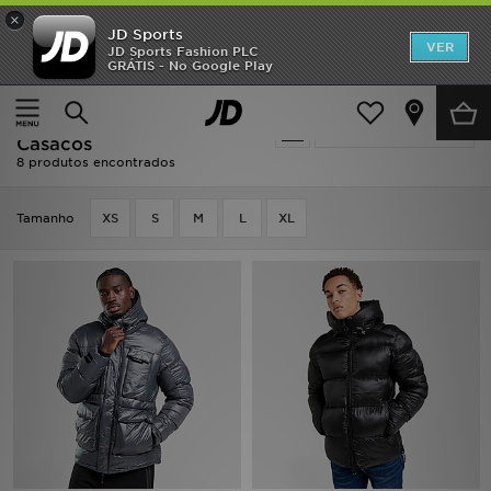
×
JD Sports
INÍCIO
VER
JD Sports Fashion PLC
GRÁTIS - No Google Play
Página principal
Zavetti Canada Padded - Casacos
Promoções
Zavetti Canada Padded -
Actualizar a pesquisa
NOVIDADES
Casacos
8 produtos encontrados
HOMEM
Tamanho
XS
S
M
L
XL
MULHER
CRIANÇA
ESTILO
DESPORTO
FUTEBOL JD
VER MARCAS