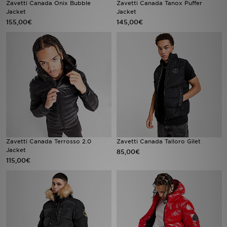
Zavetti Canada Onix Bubble
Zavetti Canada Tanox Puffer
Jacket
Jacket
155,00€
145,00€
LOCALIZADOR DE LOJAS
MENSAGENS
MY JD
BLOG
SUBSCREVE
ESTADO DO TEU PEDIDO
Zavetti Canada Terrosso 2.0
Zavetti Canada Talloro Gilet
Jacket
85,00€
115,00€
ATENÇÃO AO CLIENTE
FAZ DOWNLOAD DA APP
TRABALHA CONNOSCO