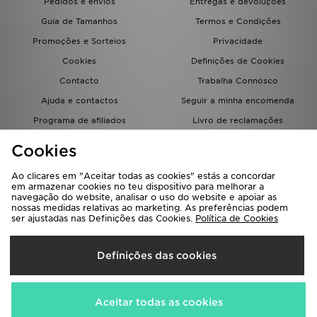
Pedidos e envios
Entregas e devoluções
Guia de Tamanhos
Termos e Condições
Promoções e Sorteios
Privacidade
Cookies
Definições de Cookies
Contacto
Trabalha Connosco
Ajuda e contactos
Seguir a minha encomenda
Programa de afiliados
Livro de reclamações
JD Blog
Cookies
Ao clicares em "Aceitar todas as cookies" estás a concordar
em armazenar cookies no teu dispositivo para melhorar a
navegação do website, analisar o uso do website e apoiar as
nossas medidas relativas ao marketing. As preferências podem
ser ajustadas nas Definições das Cookies.
Política de Cookies
Seleciona O País
Definições das cookies
Portugal
Aceitamos os seguintes métodos de pagamento
Aceitar todas as cookies