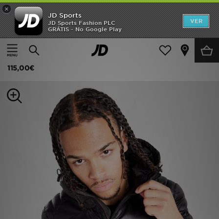
×
JD Sports
INÍCIO
VER
JD Sports Fashion PLC
GRÁTIS - No Google Play
Página principal
Homem
Roupa de Homem
Casacos
Promoções
Zavetti Canada Terrosso 2.0 Jacket
NOVIDADES
115,00€
HOMEM
MULHER
CRIANÇA
ESTILO
DESPORTO
FUTEBOL JD
VER MARCAS