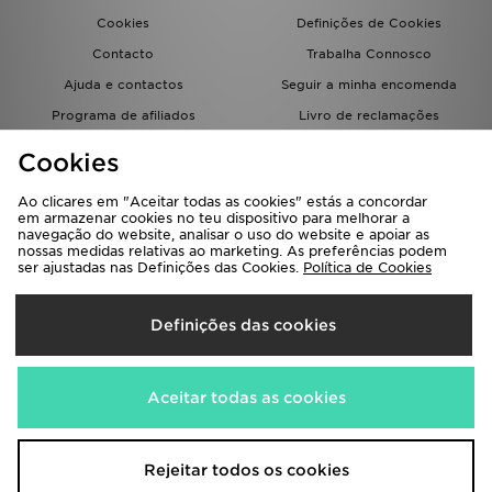
Cookies
Definições de Cookies
Contacto
Trabalha Connosco
Ajuda e contactos
Seguir a minha encomenda
Programa de afiliados
Livro de reclamações
JD Blog
Cookies
Ao clicares em "Aceitar todas as cookies" estás a concordar
em armazenar cookies no teu dispositivo para melhorar a
navegação do website, analisar o uso do website e apoiar as
nossas medidas relativas ao marketing. As preferências podem
ser ajustadas nas Definições das Cookies.
Política de Cookies
Seleciona O País
Definições das cookies
Portugal
Aceitamos os seguintes métodos de pagamento
Aceitar todas as cookies
Visita a nossa página corporativa em
www.jdplc.com
Rejeitar todos os cookies