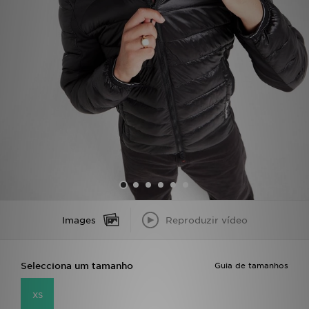
LOCALIZADOR DE LOJAS
MENSAGENS
MY JD
BLOG
SUBSCREVE
ESTADO DO TEU PEDIDO
Images
Reproduzir vídeo
ATENÇÃO AO CLIENTE
FAZ DOWNLOAD DA APP
Selecciona um tamanho
Guia de tamanhos
TRABALHA CONNOSCO
XS