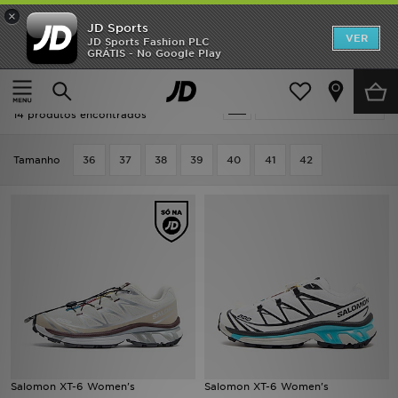
×
JD Sports
INÍCIO
VER
JD Sports Fashion PLC
GRÁTIS - No Google Play
Página principal
Mulher
Promoções
Mulher - Salomon
Actualizar a pesquisa
NOVIDADES
14 produtos encontrados
HOMEM
Tamanho
36
37
38
39
40
41
42
MULHER
CRIANÇA
ESTILO
DESPORTO
FUTEBOL JD
Salomon XT-6 Women's
Salomon XT-6 Women's
VER MARCAS