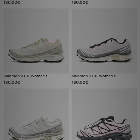
180,00€
180,00€
LOCALIZADOR DE LOJAS
MENSAGENS
MY JD
BLOG
SUBSCREVE
Salomon XT-6 Women's
Salomon XT-6 Women's
180,00€
180,00€
ESTADO DO TEU PEDIDO
ATENÇÃO AO CLIENTE
FAZ DOWNLOAD DA APP
TRABALHA CONNOSCO