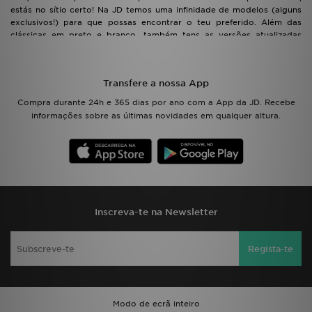
estás no sítio certo! Na JD temos uma infinidade de modelos (alguns
exclusivos!) para que possas encontrar o teu preferido. Além das
clássicas em preto e branco, também tens as versões atualizadas
como as Air Max 90 Essencial ou as Ultra. Clássicas, intemporais e
urbanas. Umas sapatilhas da Nike com décadas de história.
Transfere a nossa App
Compra durante 24h e 365 dias por ano com a App da JD. Recebe
informações sobre as últimas novidades em qualquer altura.
Inscreva-te na Newsletter
Regista-te
Modo de ecrã inteiro