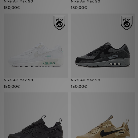
Nike Air Max 90
Nike Air Max 90
150,00€
150,00€
LOCALIZADOR DE LOJAS
MENSAGENS
MY JD
BLOG
SUBSCREVE
Nike Air Max 90
Nike Air Max 90
ESTADO DO TEU PEDIDO
150,00€
150,00€
ATENÇÃO AO CLIENTE
FAZ DOWNLOAD DA APP
TRABALHA CONNOSCO