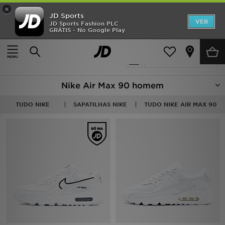
×
JD Sports
INÍCIO
VER
JD Sports Fashion PLC
GRÁTIS - No Google Play
Página principal
Homem
Promoções
21 produtos encontrados
Actualizar a pesquisa
NOVIDADES
Nike Air Max 90 homem
HOMEM
TUDO NIKE
SAPATILHAS NIKE
TUDO NIKE AIR MAX 90
MULHER
CRIANÇA
ESTILO
DESPORTO
FUTEBOL JD
VER MARCAS