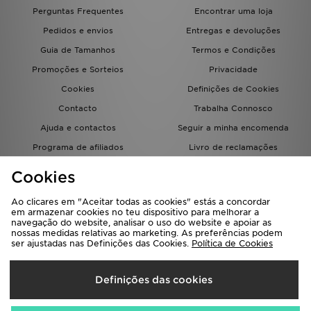
Perguntas Frequentes
Encontrar uma loja
Pedidos e envios
Entregas e devoluções
Guia de Tamanhos
Termos e Condições
Promoções e Sorteios
Privacidade
Cookies
Definições de Cookies
Contacto
Trabalha Connosco
Ajuda e contactos
Seguir a minha encomenda
Programa de afiliados
Livro de reclamações
JD Blog
Cookies
Ao clicares em "Aceitar todas as cookies" estás a concordar
em armazenar cookies no teu dispositivo para melhorar a
navegação do website, analisar o uso do website e apoiar as
nossas medidas relativas ao marketing. As preferências podem
ser ajustadas nas Definições das Cookies.
Política de Cookies
Seleciona O País
Definições das cookies
Portugal