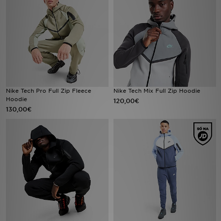
LOCALIZADOR DE LOJAS
MENSAGENS
MY JD
BLOG
Nike Tech Pro Full Zip Fleece
Nike Tech Mix Full Zip Hoodie
Hoodie
120,00€
130,00€
SUBSCREVE
ESTADO DO TEU PEDIDO
ATENÇÃO AO CLIENTE
FAZ DOWNLOAD DA APP
TRABALHA CONNOSCO