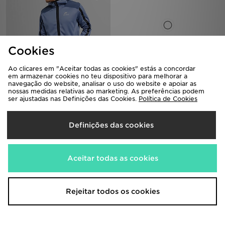
Cookies
Ao clicares em "Aceitar todas as cookies" estás a concordar
em armazenar cookies no teu dispositivo para melhorar a
Nike Air Max Poly Full Zip Hoodie
Nike Casaco de Fato de Treino
navegação do website, analisar o uso do website e apoiar as
Authorised
nossas medidas relativas ao marketing. As preferências podem
95,00€
ser ajustadas nas Definições das Cookies.
Política de Cookies
80,00€
Definições das cookies
Aceitar todas as cookies
Rejeitar todos os cookies
Nike x Syna Solo Swoosh Fleece
Nike Casaco com Capuz Tech