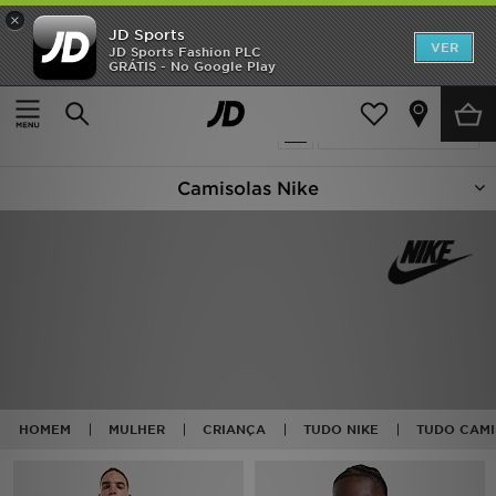
×
JD Sports
INÍCIO
VER
JD Sports Fashion PLC
GRÁTIS - No Google Play
Página principal
Nike Camisolas Com Capuz
Promoções
85 produtos encontrados
Actualizar a pesquisa
NOVIDADES
Camisolas Nike
HOMEM
MULHER
CRIANÇA
ESTILO
DESPORTO
HOMEM
MULHER
CRIANÇA
TUDO NIKE
TUDO CAMI
FUTEBOL JD
VER MARCAS