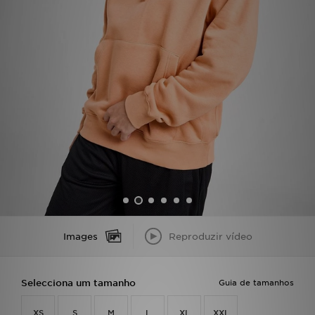
LOCALIZADOR DE LOJAS
MENSAGENS
MY JD
BLOG
SUBSCREVE
ESTADO DO TEU PEDIDO
ATENÇÃO AO CLIENTE
Images
Reproduzir vídeo
FAZ DOWNLOAD DA APP
Selecciona um tamanho
Guia de tamanhos
TRABALHA CONNOSCO
XS
S
M
L
XL
XXL