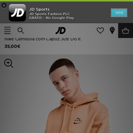
×
JD Sports
INÍCIO
VER
JD Sports Fashion PLC
GRÁTIS - No Google Play
Página principal
Homem
Roupa de Homem
Promoções
Camisolas com Capuz
NOVIDADES
Nike Camisola com Capuz Just Do It
35,00€
HOMEM
MULHER
CRIANÇA
ESTILO
DESPORTO
FUTEBOL JD
VER MARCAS