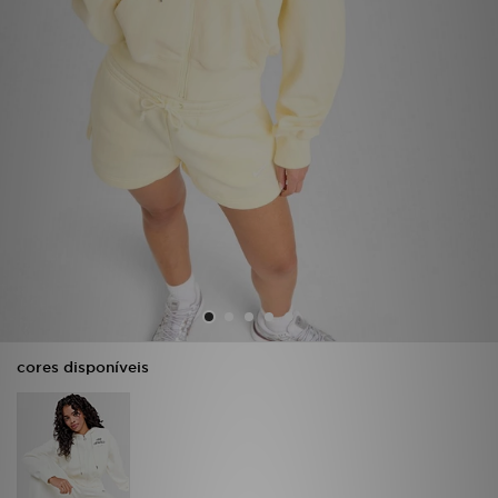
LOCALIZADOR DE LOJAS
MENSAGENS
MY JD
BLOG
SUBSCREVE
ESTADO DO TEU PEDIDO
ATENÇÃO AO CLIENTE
cores disponíveis
FAZ DOWNLOAD DA APP
TRABALHA CONNOSCO