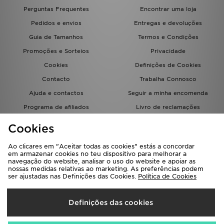
Perguntas Frequentes
Encontrar uma loja
Pedidos e envios
Entregas e devoluções
Guia de Tamanhos
Termos e Condições
Promoções e Sorteios
Privacidade
Cookies
Definições de Cookies
Contacto
Trabalha Connosco
Ajuda e contactos
Seguir a minha encomenda
Programa de afiliados
Livro de reclamações
JD Blog
Cookies
Ao clicares em "Aceitar todas as cookies" estás a concordar
em armazenar cookies no teu dispositivo para melhorar a
navegação do website, analisar o uso do website e apoiar as
nossas medidas relativas ao marketing. As preferências podem
ser ajustadas nas Definições das Cookies.
Política de Cookies
Seleciona O País
Definições das cookies
Portugal