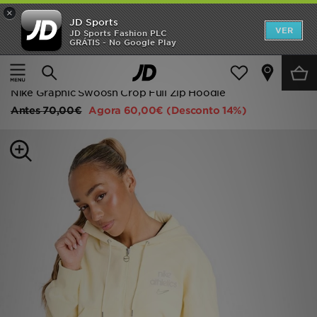
×
JD Sports
INÍCIO
VER
JD Sports Fashion PLC
GRÁTIS - No Google Play
Página principal
Mulher
Roupa de Mulher
Promoções
Camisolas com Capuz
NOVIDADES
Nike Graphic Swoosh Crop Full Zip Hoodie
Antes
70,00€
Agora
60,00€
(Desconto 14%)
HOMEM
MULHER
CRIANÇA
ESTILO
DESPORTO
FUTEBOL JD
VER MARCAS