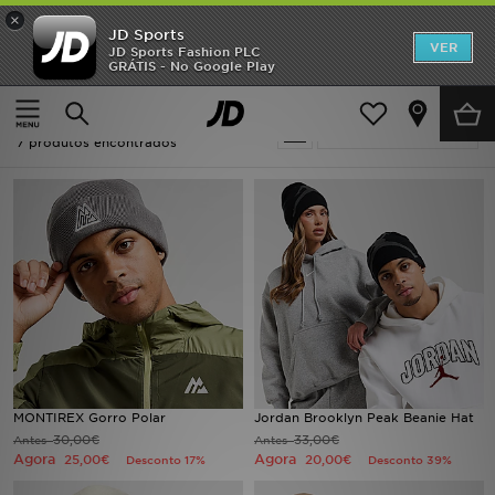
×
JD Sports
INÍCIO
VER
JD Sports Fashion PLC
GRÁTIS - No Google Play
Página principal
Homem
Acessórios de Homem
Gorros
Promoções
Oferta | Homem - Gorros
Actualizar a pesquisa
NOVIDADES
7 produtos encontrados
HOMEM
MULHER
CRIANÇA
ESTILO
DESPORTO
MONTIREX Gorro Polar
Jordan Brooklyn Peak Beanie Hat
30,00€
33,00€
Antes
Antes
FUTEBOL JD
Agora
Agora
25,00€
20,00€
Desconto 17%
Desconto 39%
VER MARCAS