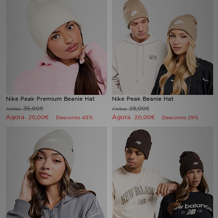
LOCALIZADOR DE LOJAS
MENSAGENS
MY JD
BLOG
Nike Peak Premium Beanie Hat
Nike Peak Beanie Hat
35,00€
28,00€
Antes
Antes
SUBSCREVE
Agora
Agora
20,00€
20,00€
Desconto 43%
Desconto 29%
ESTADO DO TEU PEDIDO
ATENÇÃO AO CLIENTE
FAZ DOWNLOAD DA APP
TRABALHA CONNOSCO