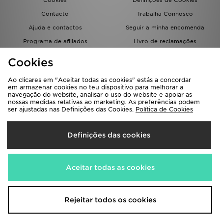
Cookies
Definições de Cookies
Contacto
Trabalha Connosco
Ajuda e contactos
Seguir a minha encomenda
Programa de afiliados
Livro de reclamações
JD Blog
Cookies
Ao clicares em "Aceitar todas as cookies" estás a concordar
em armazenar cookies no teu dispositivo para melhorar a
navegação do website, analisar o uso do website e apoiar as
nossas medidas relativas ao marketing. As preferências podem
ser ajustadas nas Definições das Cookies.
Política de Cookies
Seleciona O País
Definições das cookies
Portugal
Aceitamos os seguintes métodos de pagamento
Aceitar todas as cookies
Visita a nossa página corporativa em
www.jdplc.com
Rejeitar todos os cookies
Copyright © 2026 JD Sports Todos os direitos reservados.