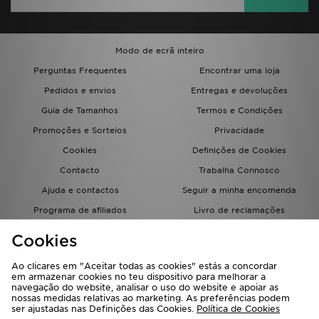
Modo de ecrã inteiro
Perguntas Frequentes
Encontrar uma loja
Pedidos e envios
Entregas e devoluções
Guia de Tamanhos
Termos e Condições
Promoções e Sorteios
Privacidade
Cookies
Definições de Cookies
Contacto
Trabalha Connosco
Ajuda e contactos
Seguir a minha encomenda
Programa de afiliados
Livro de reclamações
JD Blog
Cookies
Ao clicares em "Aceitar todas as cookies" estás a concordar
em armazenar cookies no teu dispositivo para melhorar a
navegação do website, analisar o uso do website e apoiar as
nossas medidas relativas ao marketing. As preferências podem
ser ajustadas nas Definições das Cookies.
Política de Cookies