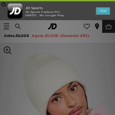
×
JD Sports
INÍCIO
VER
JD Sports Fashion PLC
GRÁTIS - No Google Play
Página principal
Mulher
Acessórios de Mulher
Chapéus
Promoções
Nike Peak Premium Beanie Hat
NOVIDADES
Antes
35,00€
Agora
20,00€
(Desconto 43%)
HOMEM
MULHER
CRIANÇA
ESTILO
DESPORTO
FUTEBOL JD
VER MARCAS