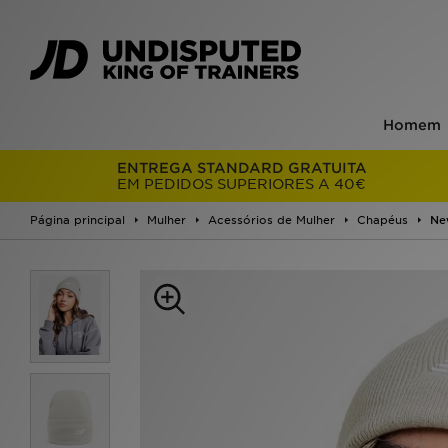
Homem
ENTREGA STANDARD GRATUITA
EM PEDIDOS SUPERIORES A 40€
Página principal
Mulher
Acessórios de Mulher
Chapéus
Ne