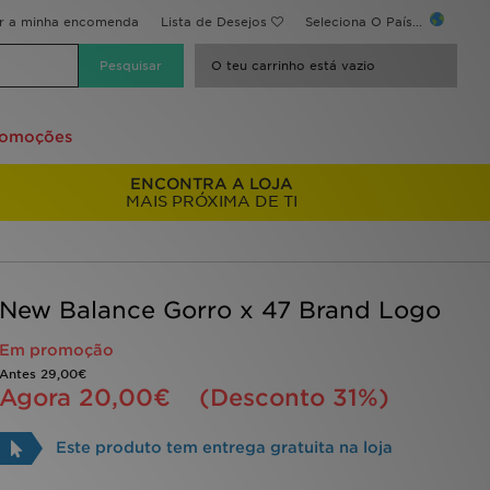
ir a minha encomenda
Lista de Desejos
Seleciona O País...
O teu carrinho está vazio
romoções
ENCONTRA A LOJA
MAIS PRÓXIMA DE TI
New Balance Gorro x 47 Brand Logo
Em promoção
Antes
29,00€
Agora
20,00€
(Desconto 31%)
Este produto tem entrega gratuita na loja