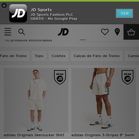
×
JD Sports
INÍCIO
VER
JD Sports Fashion PLC
GRÁTIS - No Google Play
Página principal
Branco Adidas Roupa
Promoções
Branco Adidas Roupa
Actualizar a pesquisa
NOVIDADES
70 produtos encontrados
HOMEM
Fato de Treino
Tops
Coletes
Calças de Fato de Treino
Camis
MULHER
CRIANÇA
ESTILO
DESPORTO
FUTEBOL JD
adidas Originals Seersucker Shirt
adidas Originals 3-Stripes 8" Swim
VER MARCAS