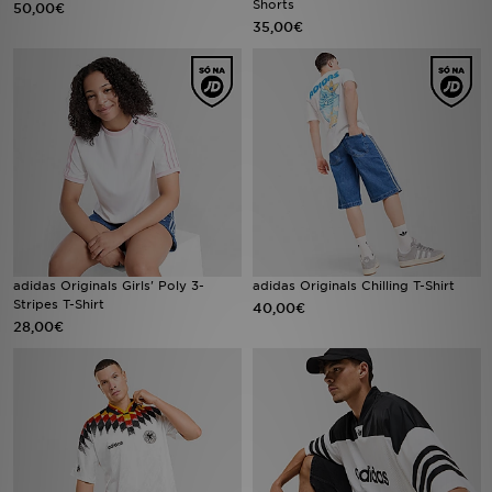
Shorts
50,00€
35,00€
LOCALIZADOR DE LOJAS
MENSAGENS
MY JD
BLOG
SUBSCREVE
adidas Originals Girls' Poly 3-
adidas Originals Chilling T-Shirt
ESTADO DO TEU PEDIDO
Stripes T-Shirt
40,00€
28,00€
ATENÇÃO AO CLIENTE
FAZ DOWNLOAD DA APP
TRABALHA CONNOSCO