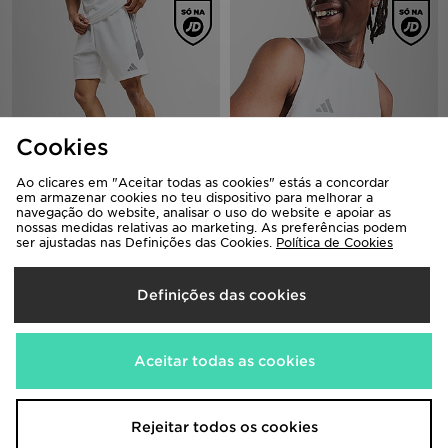
Cookies
Ao clicares em "Aceitar todas as cookies" estás a concordar
em armazenar cookies no teu dispositivo para melhorar a
adidas Tiro Woven Shorts
adidas Training Vest
navegação do website, analisar o uso do website e apoiar as
nossas medidas relativas ao marketing. As preferências podem
28,00€
18,00€
ser ajustadas nas Definições das Cookies.
Política de Cookies
Definições das cookies
Aceitar todas as cookies
Rejeitar todos os cookies