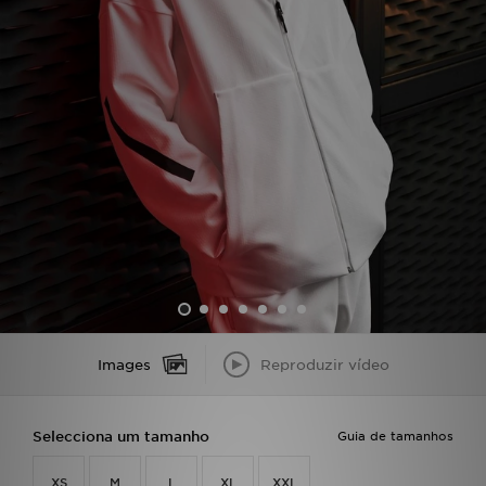
LOCALIZADOR DE LOJAS
MENSAGENS
MY JD
BLOG
SUBSCREVE
ESTADO DO TEU PEDIDO
ATENÇÃO AO CLIENTE
Images
Reproduzir vídeo
FAZ DOWNLOAD DA APP
Selecciona um tamanho
Guia de tamanhos
TRABALHA CONNOSCO
XS
M
L
XL
XXL