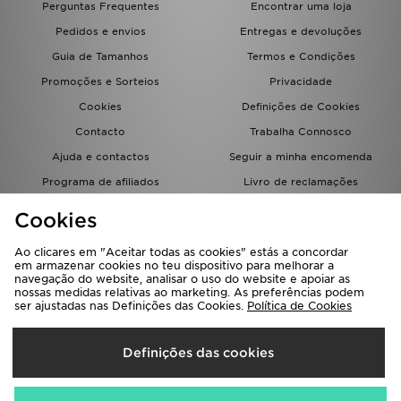
Perguntas Frequentes
Encontrar uma loja
FAQs
Pedidos e envios
Entregas e devoluções
Guia de Tamanhos
Termos e Condições
Promoções e Sorteios
Privacidade
Cookies
Definições de Cookies
Contacto
Trabalha Connosco
Ajuda e contactos
Seguir a minha encomenda
Programa de afiliados
Livro de reclamações
JD Blog
Cookies
Ao clicares em "Aceitar todas as cookies" estás a concordar
em armazenar cookies no teu dispositivo para melhorar a
navegação do website, analisar o uso do website e apoiar as
nossas medidas relativas ao marketing. As preferências podem
ser ajustadas nas Definições das Cookies.
Política de Cookies
Seleciona O País
Definições das cookies
Portugal