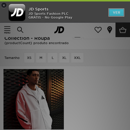
×
JD Sports
INÍCIO
VER
JD Sports Fashion PLC
GRÁTIS - No Google Play
Página principal
Branco Adidas ZNE Collection - Roupa
Promoções
Branco Adidas ZNE
Actualizar a pesquisa
NOVIDADES
Collection - Roupa
{productCount} produto encontrado
HOMEM
Tamanho
XS
M
L
XL
XXL
MULHER
CRIANÇA
ESTILO
DESPORTO
FUTEBOL JD
VER MARCAS