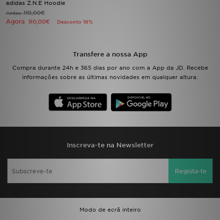
adidas Z.N.E Hoodie
110,00€
Antes
Agora
LOCALIZADOR DE LOJAS
90,00€
Desconto 18%
MENSAGENS
Transfere a nossa App
MY JD
Compra durante 24h e 365 dias por ano com a App da JD. Recebe
informações sobre as últimas novidades em qualquer altura.
BLOG
SUBSCREVE
ESTADO DO TEU PEDIDO
Inscreva-te na Newsletter
ATENÇÃO AO CLIENTE
Regista-te
FAZ DOWNLOAD DA APP
TRABALHA CONNOSCO
Modo de ecrã inteiro