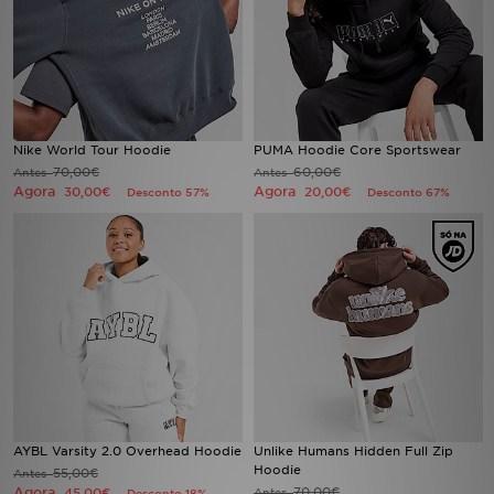
FAQs
Nike World Tour Hoodie
PUMA Hoodie Core Sportswear
70,00€
60,00€
Antes
Antes
Agora
Agora
30,00€
20,00€
Desconto 57%
Desconto 67%
AYBL Varsity 2.0 Overhead Hoodie
Unlike Humans Hidden Full Zip
Hoodie
55,00€
Antes
Agora
70,00€
45,00€
Antes
Desconto 18%