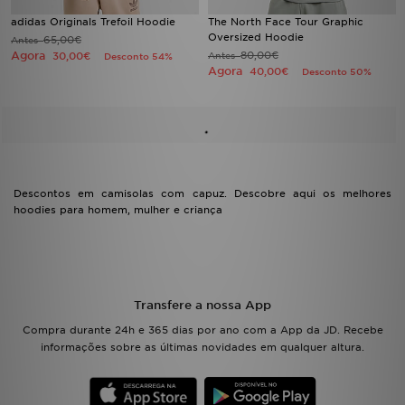
adidas Originals Trefoil Hoodie
The North Face Tour Graphic
Oversized Hoodie
65,00€
Antes
Agora
80,00€
30,00€
Antes
Desconto 54%
Agora
40,00€
Desconto 50%
Descontos em camisolas com capuz. Descobre aqui os melhores
hoodies para homem, mulher e criança
Transfere a nossa App
Compra durante 24h e 365 dias por ano com a App da JD. Recebe
informações sobre as últimas novidades em qualquer altura.