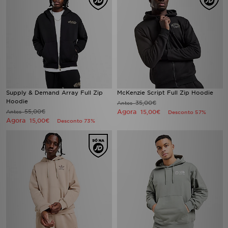
Supply & Demand Array Full Zip
McKenzie Script Full Zip Hoodie
Hoodie
35,00€
Antes
55,00€
Agora
Antes
15,00€
Desconto 57%
Agora
15,00€
Desconto 73%