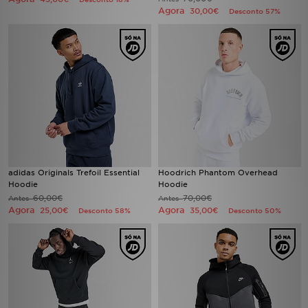
Agora
30,00€
Desconto 57%
adidas Originals Trefoil Essential
Hoodrich Phantom Overhead
Hoodie
Hoodie
60,00€
70,00€
Antes
Antes
Agora
Agora
25,00€
35,00€
Desconto 58%
Desconto 50%