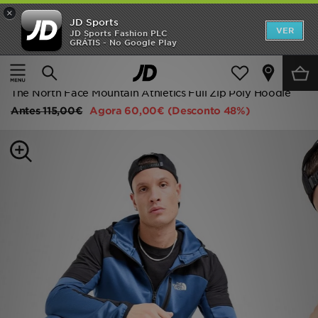
×
JD Sports
INÍCIO
VER
JD Sports Fashion PLC
GRÁTIS - No Google Play
Página principal
Homem
Roupa de Homem
Promoções
Camisolas com Capuz
NOVIDADES
The North Face Mountain Athletics Full Zip Poly Hoodie
Antes
115,00€
Agora
60,00€
(Desconto 48%)
HOMEM
MULHER
CRIANÇA
ESTILO
DESPORTO
FUTEBOL JD
VER MARCAS