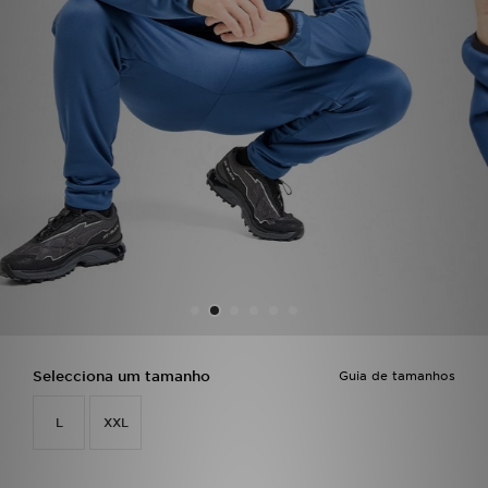
LOCALIZADOR DE LOJAS
MENSAGENS
MY JD
BLOG
SUBSCREVE
ESTADO DO TEU PEDIDO
ATENÇÃO AO CLIENTE
Selecciona um tamanho
Guia de tamanhos
FAZ DOWNLOAD DA APP
L
XXL
TRABALHA CONNOSCO