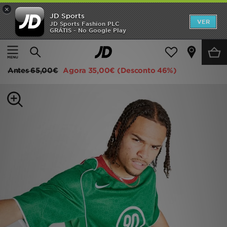
×
JD Sports
INÍCIO
VER
JD Sports Fashion PLC
GRÁTIS - No Google Play
Página principal
Homem
Roupa de Homem
T-Shirts
Promoções
Nike Total 90 Dri-FIT Jersey
NOVIDADES
Antes
65,00€
Agora
35,00€
(Desconto 46%)
HOMEM
MULHER
CRIANÇA
ESTILO
DESPORTO
FUTEBOL JD
VER MARCAS