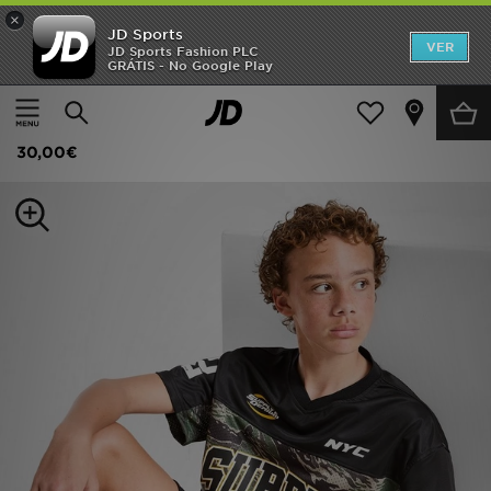
×
JD Sports
INÍCIO
VER
JD Sports Fashion PLC
GRÁTIS - No Google Play
Página principal
Criança
Roupa de Júnior (8-15 Anos)
Promoções
Supply & Demand Verde T-Shirt Junior
NOVIDADES
30,00€
HOMEM
MULHER
CRIANÇA
ESTILO
DESPORTO
FUTEBOL JD
VER MARCAS