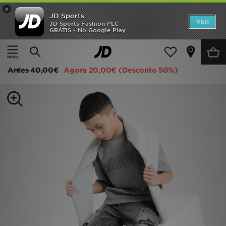
×
JD Sports
INÍCIO
VER
JD Sports Fashion PLC
GRÁTIS - No Google Play
Página principal
Criança
Roupa de Júnior (8-15 Anos)
Promoções
Supply & Demand Pavel Jeans
NOVIDADES
Antes
40,00€
Agora
20,00€
(Desconto 50%)
HOMEM
MULHER
CRIANÇA
ESTILO
DESPORTO
FUTEBOL JD
VER MARCAS