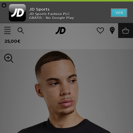
×
JD Sports
INÍCIO
VER
JD Sports Fashion PLC
GRÁTIS - No Google Play
Página principal
Homem
Roupa de Homem
T-Shirts
Promoções
Nike T-Shirt Core
NOVIDADES
25,00€
HOMEM
MULHER
CRIANÇA
ESTILO
DESPORTO
FUTEBOL JD
VER MARCAS