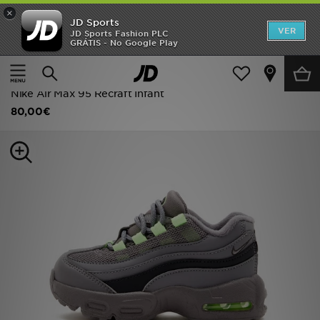
×
JD Sports
INÍCIO
VER
JD Sports Fashion PLC
GRÁTIS - No Google Play
Página principal
Criança
Calçado de bebé (Tamanhos 16-27)
Promoções
Todas as Sapatilhas
NOVIDADES
Nike Air Max 95 Recraft Infant
80,00€
HOMEM
MULHER
CRIANÇA
ESTILO
DESPORTO
FUTEBOL JD
VER MARCAS