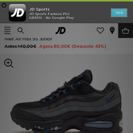
×
JD Sports
INÍCIO
VER
JD Sports Fashion PLC
GRÁTIS - No Google Play
Página principal
Criança
Promoções
Calçado de Júnior (Tamanhos 36-38.5)
Sapatilhas Clássicas
NOVIDADES
Nike Air Max 95 Junior
Antes
140,00€
Agora
80,00€
(Desconto 43%)
HOMEM
MULHER
CRIANÇA
ESTILO
DESPORTO
FUTEBOL JD
VER MARCAS