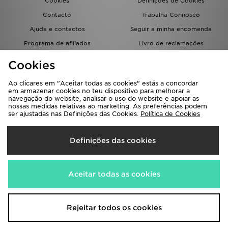
Cookies
Definições de Cookies
Contacto
Trabalha Connosco
Ajuda e contactos
Seguir a minha encomenda
Programa de afiliados
Livro de reclamações
JD Blog
Cookies
Ao clicares em "Aceitar todas as cookies" estás a concordar
em armazenar cookies no teu dispositivo para melhorar a
navegação do website, analisar o uso do website e apoiar as
nossas medidas relativas ao marketing. As preferências podem
ser ajustadas nas Definições das Cookies.
Política de Cookies
Seleciona O País
Definições das cookies
Portugal
Aceitamos os seguintes métodos de pagamento
Aceitar todas as cookies
Visita a nossa página corporativa em
www.jdplc.com
Rejeitar todos os cookies
Copyright © 2026 JD Sports Todos os direitos reservados.