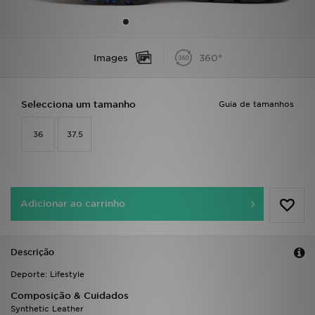
LOCALIZADOR DE LOJAS
Images
360°
MENSAGENS
MY JD
Selecciona um tamanho
Guia de tamanhos
BLOG
36
37.5
SUBSCREVE
ESTADO DO TEU PEDIDO
Adicionar ao carrinho
ATENÇÃO AO CLIENTE
Descrição
FAZ DOWNLOAD DA APP
Deporte: Lifestyle
TRABALHA CONNOSCO
Composição & Cuidados
Synthetic Leather