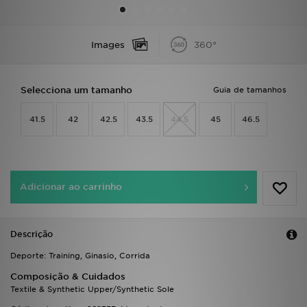
LOCALIZADOR DE LOJAS
Images
360°
MENSAGENS
Selecciona um tamanho
Guia de tamanhos
MY JD
41.5
42
42.5
43.5
44.5
45
46.5
BLOG
SUBSCREVE
Adicionar ao carrinho
ESTADO DO TEU PEDIDO
ATENÇÃO AO CLIENTE
Descrição
FAZ DOWNLOAD DA APP
Deporte: Training, Ginasio, Corrida
Composição & Cuidados
TRABALHA CONNOSCO
Textile & Synthetic Upper/Synthetic Sole