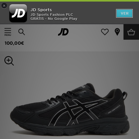
×
JD Sports
INÍCIO
VER
JD Sports Fashion PLC
GRÁTIS - No Google Play
Página principal
Homem
Calçado de Homem
Sapatilhas
Promoções
ASICS Gel-Venture 6
NOVIDADES
100,00€
HOMEM
MULHER
CRIANÇA
ESTILO
DESPORTO
FUTEBOL JD
VER MARCAS