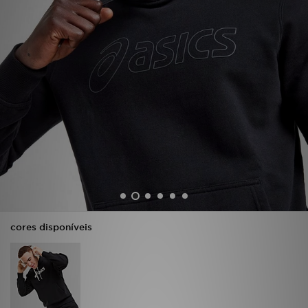
LOCALIZADOR DE LOJAS
MENSAGENS
MY JD
BLOG
SUBSCREVE
ESTADO DO TEU PEDIDO
ATENÇÃO AO CLIENTE
cores disponíveis
FAZ DOWNLOAD DA APP
TRABALHA CONNOSCO