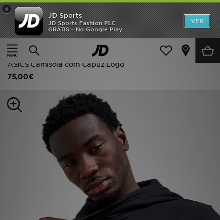
×
JD Sports
INÍCIO
VER
JD Sports Fashion PLC
GRÁTIS - No Google Play
Página principal
Homem
Roupa de Homem
Promoções
Camisolas com Capuz
NOVIDADES
ASICS Camisola com Capuz Logo
75,00€
HOMEM
MULHER
CRIANÇA
ESTILO
DESPORTO
FUTEBOL JD
VER MARCAS