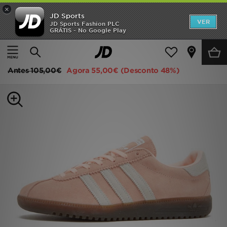
×
JD Sports
INÍCIO
VER
JD Sports Fashion PLC
GRÁTIS - No Google Play
Página principal
Mulher
Calçado de Mulher
Sapatilhas
Promoções
adidas Originals BRMD
NOVIDADES
Antes
105,00€
Agora
55,00€
(Desconto 48%)
HOMEM
MULHER
CRIANÇA
ESTILO
DESPORTO
FUTEBOL JD
VER MARCAS