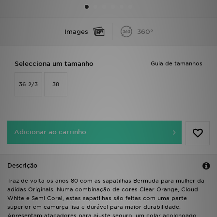
LOCALIZADOR DE LOJAS
Images
360°
MENSAGENS
Selecciona um tamanho
Guia de tamanhos
MY JD
36 2/3
38
BLOG
SUBSCREVE
Adicionar ao carrinho
ESTADO DO TEU PEDIDO
ATENÇÃO AO CLIENTE
Descrição
FAZ DOWNLOAD DA APP
Traz de volta os anos 80 com as sapatilhas Bermuda para mulher da
adidas Originals. Numa combinação de cores Clear Orange, Cloud
White e Semi Coral, estas sapatilhas são feitas com uma parte
TRABALHA CONNOSCO
superior em camurça lisa e durável para maior durabilidade.
Apresentam atacadores para ajuste seguro, um colar acolchoado