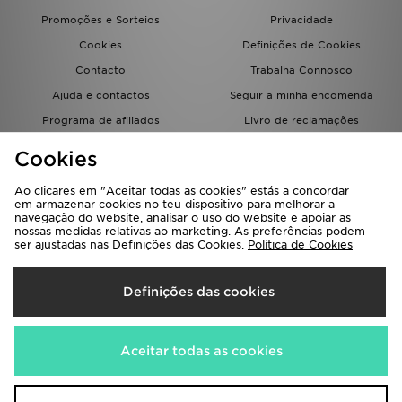
Promoções e Sorteios
Privacidade
Cookies
Definições de Cookies
Contacto
Trabalha Connosco
Ajuda e contactos
Seguir a minha encomenda
Programa de afiliados
Livro de reclamações
JD Blog
Cookies
Ao clicares em "Aceitar todas as cookies" estás a concordar
em armazenar cookies no teu dispositivo para melhorar a
navegação do website, analisar o uso do website e apoiar as
nossas medidas relativas ao marketing. As preferências podem
ser ajustadas nas Definições das Cookies.
Política de Cookies
Seleciona O País
Definições das cookies
Portugal
Aceitamos os seguintes métodos de pagamento
Aceitar todas as cookies