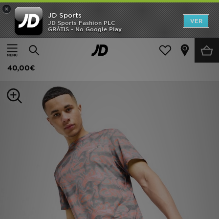
×
JD Sports
INÍCIO
VER
JD Sports Fashion PLC
GRÁTIS - No Google Play
Página principal
Homem
Roupa de Homem
Calções
Promoções
Technicals Fells Shorts
NOVIDADES
40,00€
HOMEM
MULHER
CRIANÇA
ESTILO
DESPORTO
FUTEBOL JD
VER MARCAS