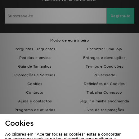
Regista-te
Modo de ecrã inteiro
Perguntas Frequentes
Encontrar uma loja
Pedidos e envios
Entregas e devoluções
Guia de Tamanhos
Termos e Condições
Promoções e Sorteios
Privacidade
Cookies
Definições de Cookies
Contacto
Trabalha Connosco
Ajuda e contactos
Seguir a minha encomenda
Programa de afiliados
Livro de reclamações
JD Blog
Cookies
Ao clicares em "Aceitar todas as cookies" estás a concordar
em armazenar cookies no teu dispositivo para melhorar a