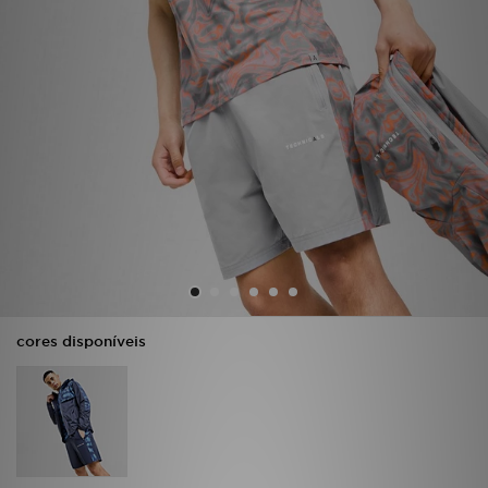
LOCALIZADOR DE LOJAS
MENSAGENS
MY JD
BLOG
SUBSCREVE
ESTADO DO TEU PEDIDO
cores disponíveis
ATENÇÃO AO CLIENTE
FAZ DOWNLOAD DA APP
TRABALHA CONNOSCO