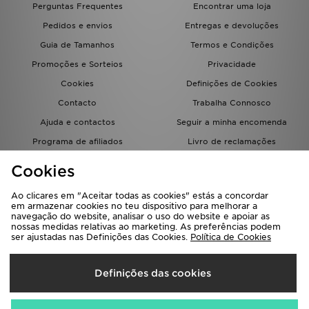
Perguntas Frequentes
Encontrar uma loja
Pedidos e envios
Entregas e devoluções
Guia de Tamanhos
Termos e Condições
Promoções e Sorteios
Privacidade
Cookies
Definições de Cookies
Contacto
Trabalha Connosco
Ajuda e contactos
Seguir a minha encomenda
Programa de afiliados
Livro de reclamações
JD Blog
Cookies
Ao clicares em "Aceitar todas as cookies" estás a concordar
em armazenar cookies no teu dispositivo para melhorar a
navegação do website, analisar o uso do website e apoiar as
nossas medidas relativas ao marketing. As preferências podem
ser ajustadas nas Definições das Cookies.
Política de Cookies
Seleciona O País
Definições das cookies
Portugal