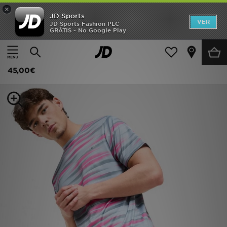
×
JD Sports
INÍCIO
VER
JD Sports Fashion PLC
GRÁTIS - No Google Play
Página principal
Homem
Roupa de Homem
Calções
Promoções
Technicals Epidote Shorts
NOVIDADES
45,00€
HOMEM
MULHER
CRIANÇA
ESTILO
DESPORTO
FUTEBOL JD
VER MARCAS