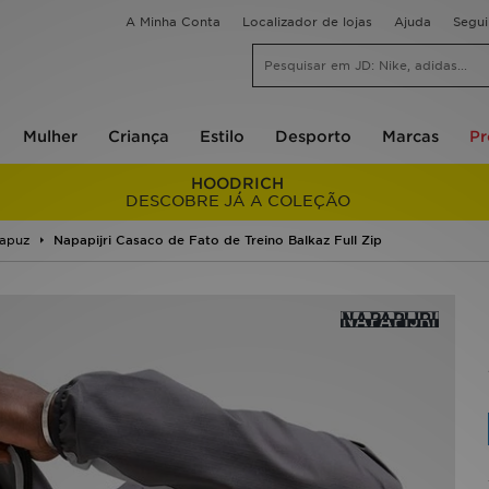
A Minha Conta
Localizador de lojas
Ajuda
Segu
Mulher
Criança
Estilo
Desporto
Marcas
P
HOODRICH
DESCOBRE JÁ A COLEÇÃO
apuz
Napapijri Casaco de Fato de Treino Balkaz Full Zip