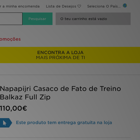
ir a minha encomenda
Lista de Desejos
Seleciona O País...
O teu carrinho está vazio
romoções
ENCONTRA A LOJA
MAIS PRÓXIMA DE TI
Napapijri Casaco de Fato de Treino
Balkaz Full Zip
110,00€
Este produto tem entrega gratuita na loja