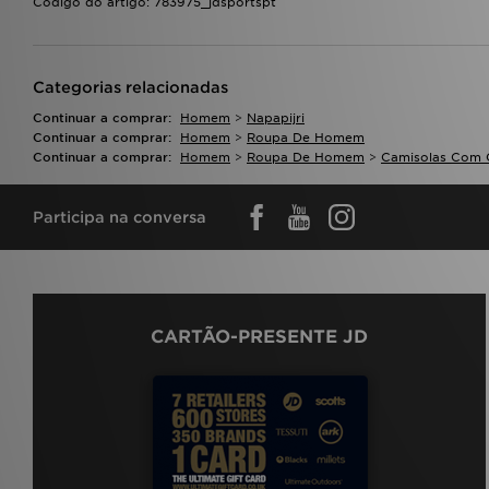
Código do artigo: 783975_jdsportspt
Categorias relacionadas
Continuar a comprar:
Homem
>
Napapijri
Continuar a comprar:
Homem
>
Roupa De Homem
Continuar a comprar:
Homem
>
Roupa De Homem
>
Camisolas Com 
Participa na conversa
CARTÃO-PRESENTE JD