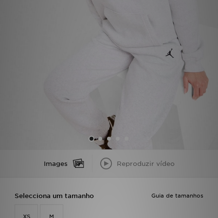
LOCALIZADOR DE LOJAS
MENSAGENS
MY JD
BLOG
SUBSCREVE
ESTADO DO TEU PEDIDO
ATENÇÃO AO CLIENTE
Images
Reproduzir vídeo
FAZ DOWNLOAD DA APP
Selecciona um tamanho
Guia de tamanhos
TRABALHA CONNOSCO
XS
M