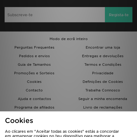
Regista-te
Modo de ecrã inteiro
Perguntas Frequentes
Encontrar uma loja
Pedidos e envios
Entregas e devoluções
Guia de Tamanhos
Termos e Condições
Promoções e Sorteios
Privacidade
Cookies
Definições de Cookies
Contacto
Trabalha Connosco
Ajuda e contactos
Seguir a minha encomenda
Programa de afiliados
Livro de reclamações
JD Blog
Cookies
Ao clicares em "Aceitar todas as cookies" estás a concordar
em armazenar cookies no teu dispositivo para melhorar a