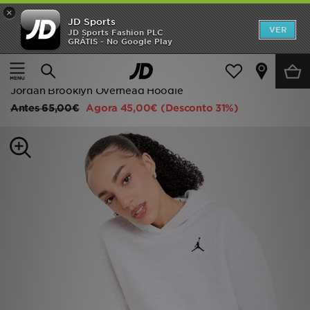
×
JD Sports
INÍCIO
VER
JD Sports Fashion PLC
GRÁTIS - No Google Play
Página principal
Mulher
Roupa de Mulher
Promoções
Camisolas com Capuz
NOVIDADES
Jordan Brooklyn Overhead Hoodie
Antes
65,00€
Agora
45,00€
(Desconto 31%)
HOMEM
MULHER
CRIANÇA
ESTILO
DESPORTO
FUTEBOL JD
VER MARCAS