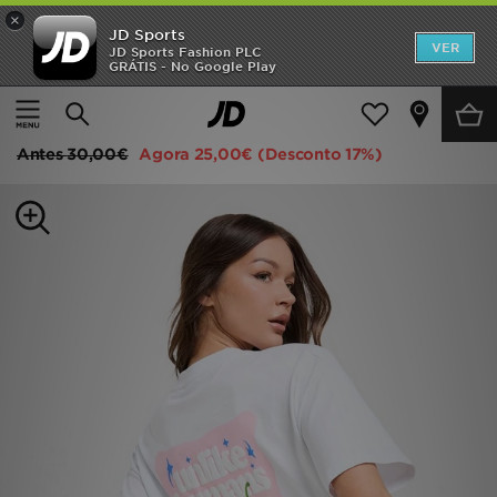
×
JD Sports
INÍCIO
VER
JD Sports Fashion PLC
GRÁTIS - No Google Play
Página principal
Mulher
Roupa de Mulher
T-shirts
Promoções
Unlike Humans Chilli T-Shirt
NOVIDADES
Antes
30,00€
Agora
25,00€
(Desconto 17%)
HOMEM
MULHER
CRIANÇA
ESTILO
DESPORTO
FUTEBOL JD
VER MARCAS