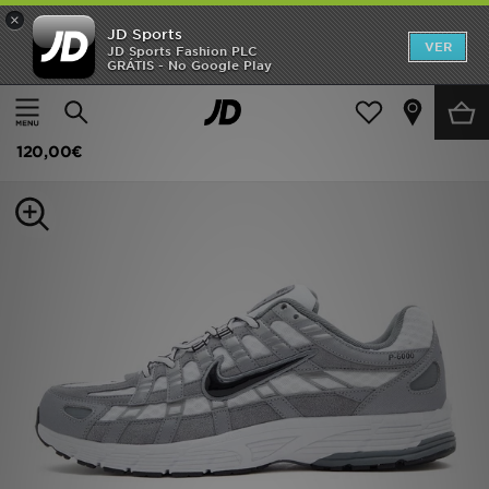
×
JD Sports
INÍCIO
VER
JD Sports Fashion PLC
GRÁTIS - No Google Play
Página principal
Homem
Calçado de Homem
Sapatilhas
Promoções
Nike P-6000
NOVIDADES
120,00€
HOMEM
MULHER
CRIANÇA
ESTILO
DESPORTO
FUTEBOL JD
VER MARCAS