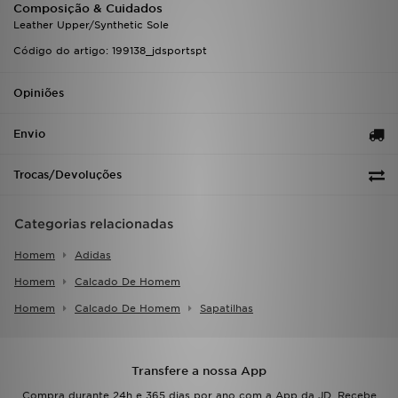
Composição & Cuidados
FAQs
Leather Upper/Synthetic Sole
Código do artigo: 199138_jdsportspt
Opiniões
Envio
Trocas/Devoluções
Categorias relacionadas
Homem
Adidas
Homem
Calcado De Homem
Homem
Calcado De Homem
Sapatilhas
Transfere a nossa App
Compra durante 24h e 365 dias por ano com a App da JD. Recebe