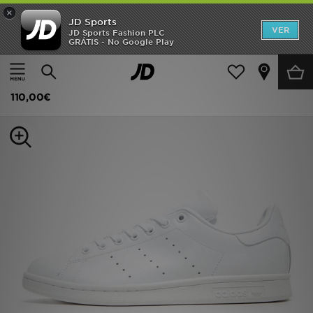
×
JD Sports
INÍCIO
VER
JD Sports Fashion PLC
GRÁTIS - No Google Play
Página principal
Homem
Calçado de Homem
Sapatilhas
Promoções
adidas Originals Stan Smith
NOVIDADES
110,00€
HOMEM
MULHER
CRIANÇA
ESTILO
DESPORTO
FUTEBOL JD
VER MARCAS