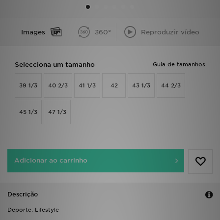
LOCALIZADOR DE LOJAS
Images
360°
Reproduzir vídeo
MENSAGENS
Selecciona um tamanho
Guia de tamanhos
MY JD
39 1/3
40 2/3
41 1/3
42
43 1/3
44 2/3
BLOG
SUBSCREVE
45 1/3
47 1/3
ESTADO DO TEU PEDIDO
ATENÇÃO AO CLIENTE
Adicionar ao carrinho
FAZ DOWNLOAD DA APP
Descrição
TRABALHA CONNOSCO
Deporte: Lifestyle