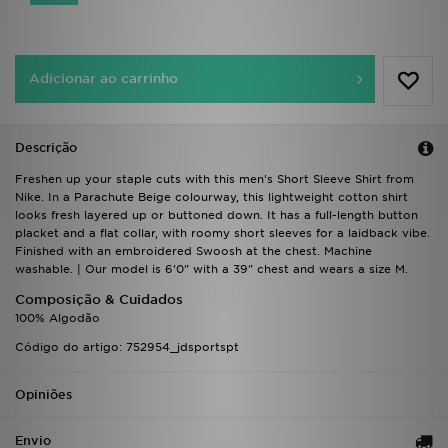
FAQs
Adicionar ao carrinho
Descrição
Freshen up your staple cuts with this men's Short Sleeve Shirt from
Nike. In a Parachute Beige colourway, this lightweight cotton shirt
looks fresh layered up or buttoned down. It has a full-length button
placket and a flat collar, with roomy short sleeves for a laidback vibe.
Finished with an embroidered Swoosh at the chest. Machine
washable. | Our model is 6'0" with a 39" chest and wears a size M.
Composição & Cuidados
100% Algodão
Código do artigo: 752954_jdsportspt
Opiniões
Envio