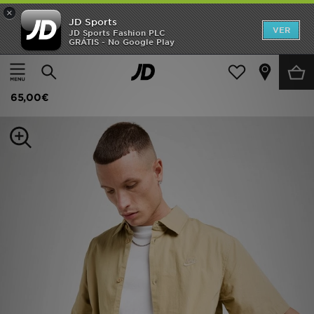
×
JD Sports
INÍCIO
VER
JD Sports Fashion PLC
GRÁTIS - No Google Play
Página principal
Homem
Roupa de Homem
Camisas
Promoções
Nike Short Sleeve Shirt
NOVIDADES
65,00€
HOMEM
MULHER
CRIANÇA
ESTILO
DESPORTO
FUTEBOL JD
VER MARCAS