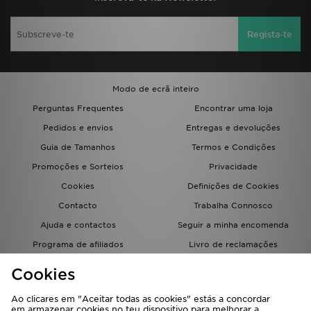
Regista-te
Modo de ecrã inteiro
Perguntas Frequentes
Encontrar uma loja
Pedidos e envios
Entregas e devoluções
Guia de Tamanhos
Termos e Condições
Promoções e Sorteios
Privacidade
Cookies
Definições de Cookies
Contacto
Trabalha Connosco
Ajuda e contactos
Seguir a minha encomenda
Programa de afiliados
Livro de reclamações
JD Blog
Cookies
Ao clicares em "Aceitar todas as cookies" estás a concordar
em armazenar cookies no teu dispositivo para melhorar a