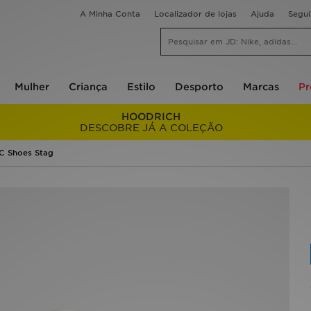
A Minha Conta
Localizador de lojas
Ajuda
Segu
Mulher
Criança
Estilo
Desporto
Marcas
P
HOODRICH
DESCOBRE JÁ A COLEÇÃO
C Shoes Stag