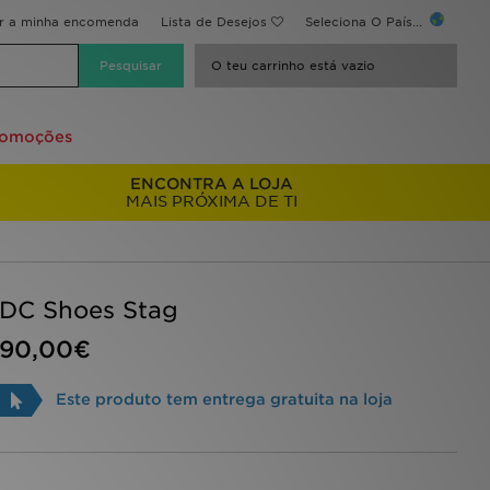
ir a minha encomenda
Lista de Desejos
Seleciona O País...
O teu carrinho está vazio
romoções
ENCONTRA A LOJA
MAIS PRÓXIMA DE TI
DC Shoes Stag
90,00€
Este produto tem entrega gratuita na loja