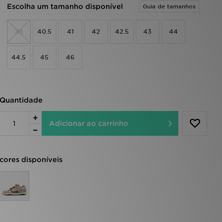
Escolha um tamanho disponível
Guia de tamanhos
39
40.5
41
42
42.5
43
44
44.5
45
46
Quantidade
Adicionar ao carrinho
cores disponíveis