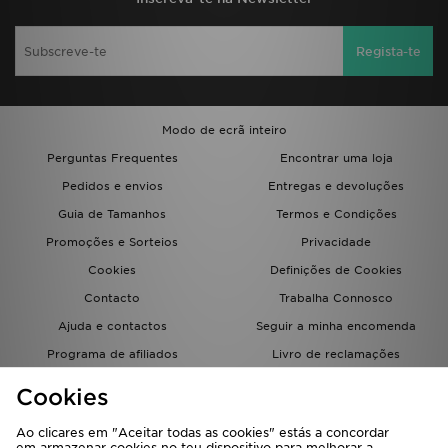
Regista-te
Modo de ecrã inteiro
Perguntas Frequentes
Encontrar uma loja
Pedidos e envios
Entregas e devoluções
Guia de Tamanhos
Termos e Condições
Promoções e Sorteios
Privacidade
Cookies
Definições de Cookies
Contacto
Trabalha Connosco
Ajuda e contactos
Seguir a minha encomenda
Programa de afiliados
Livro de reclamações
JD Blog
Cookies
Ao clicares em "Aceitar todas as cookies" estás a concordar
em armazenar cookies no teu dispositivo para melhorar a