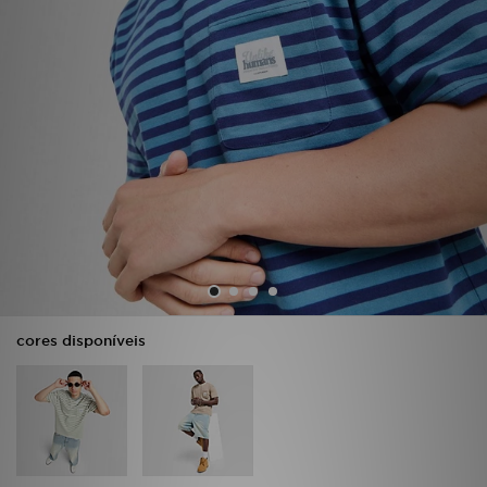
LOCALIZADOR DE LOJAS
MENSAGENS
MY JD
BLOG
SUBSCREVE
ESTADO DO TEU PEDIDO
cores disponíveis
ATENÇÃO AO CLIENTE
FAZ DOWNLOAD DA APP
TRABALHA CONNOSCO