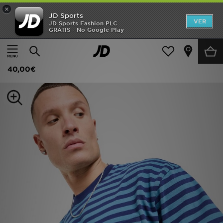
×
JD Sports
INÍCIO
VER
JD Sports Fashion PLC
GRÁTIS - No Google Play
Página principal
Homem
Roupa de Homem
T-Shirts
Promoções
Unlike Humans Wells Stripe Pocket T-Shirt
NOVIDADES
40,00€
HOMEM
MULHER
CRIANÇA
ESTILO
DESPORTO
FUTEBOL JD
VER MARCAS