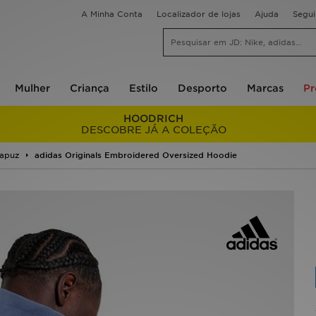
A Minha Conta
Localizador de lojas
Ajuda
Segu
Mulher
Criança
Estilo
Desporto
Marcas
P
HOODRICH
DESCOBRE JÁ A COLEÇÃO
apuz
adidas Originals Embroidered Oversized Hoodie