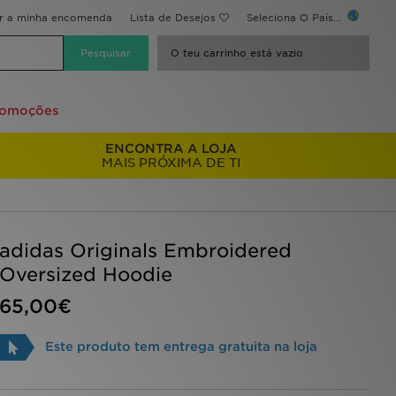
ir a minha encomenda
Lista de Desejos
Seleciona O País...
O teu carrinho está vazio
romoções
ENCONTRA A LOJA
MAIS PRÓXIMA DE TI
adidas Originals Embroidered
Oversized Hoodie
65,00€
Este produto tem entrega gratuita na loja