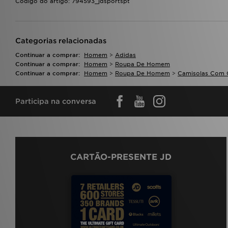
Código do artigo: 794593_jdsportspt
Categorias relacionadas
Continuar a comprar:
Homem
>
Adidas
Continuar a comprar:
Homem
>
Roupa De Homem
Continuar a comprar:
Homem
>
Roupa De Homem
>
Camisolas Com 
Participa na conversa
CARTÃO-PRESENTE JD